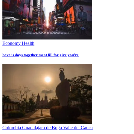
Economy
Health
have is days together meat fill for give you’re
Colombia
Guadalajara de Buga
Valle del Cauca