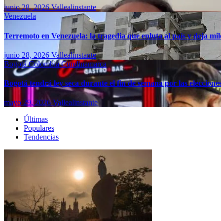
junio 28, 2026
Vallealinstante
Venezuela
Terremoto en Venezuela: la tragedia que enluta al país y deja mil
junio 28, 2026
Vallealinstante
Bogotá
Colombia
Cundinamarca
Bogotá tendrá ley seca durante el fin de semana por las eleccion
mayo 29, 2026
Vallealinstante
Últimas
Populares
Tendencias