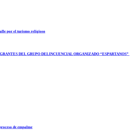
lle por el turismo religioso
 INTEGRANTES DEL GRUPO DELINCUENCIAL ORGANIZADO “ESPARTANOS”
l proceso de empalme