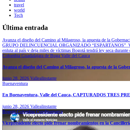
travel
world
Tech
Última entrada
Avanza el diseño del Camino al Milagroso, la apuesta de la Gobernació
GRUPO DELINCUENCIAL ORGANIZADO “ESPARTANOS”
enluta al país y deja miles de víctimas
Bogotá tendrá ley seca durante
Colombia
Guadalajara de Buga
Valle del Cauca
Avanza el diseño del Camino al Milagroso, la apuesta de la Gobern
junio 28, 2026
Vallealinstante
Buenaventura
En Buenaventura, Valle del Cauca, CAPTURADOS T
junio 28, 2026
Vallealinstante
Bogotá
Colombia
Cundinamarca
Vicepresidente electo pide frenar nombramientos en la Canciller