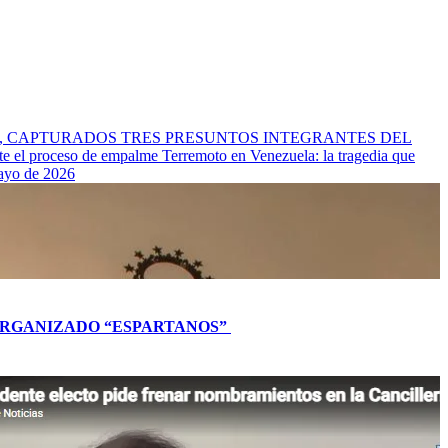
l Cauca, CAPTURADOS TRES PRESUNTOS INTEGRANTES DEL
nte el proceso de empalme
Terremoto en Venezuela: la tragedia que
mayo de 2026
L ORGANIZADO “ESPARTANOS”