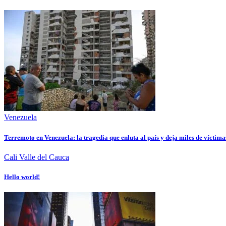
Venezuela
Terremoto en Venezuela: la tragedia que enluta al país y deja miles de víctima
Cali
Valle del Cauca
Hello world!