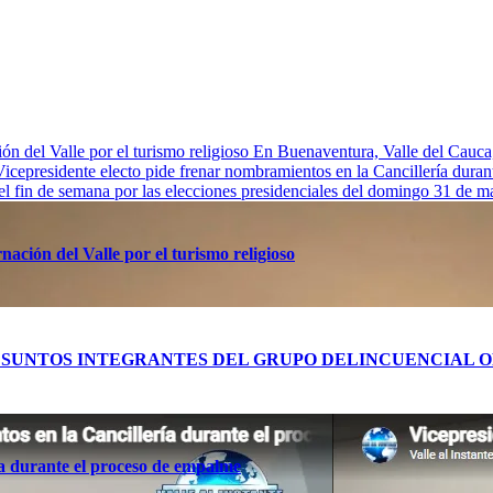
n del Valle por el turismo religioso
En Buenaventura, Valle de
Vicepresidente electo pide frenar nombramientos en la Cancillería dura
 el fin de semana por las elecciones presidenciales del domingo 31 de 
ación del Valle por el turismo religioso
RES PRESUNTOS INTEGRANTES DEL GRUPO DELINCUENCIA
ía durante el proceso de empalme