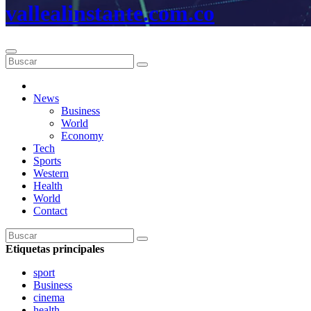
vallealinstante.com.co
News
Business
World
Economy
Tech
Sports
Western
Health
World
Contact
Etiquetas principales
sport
Business
cinema
health