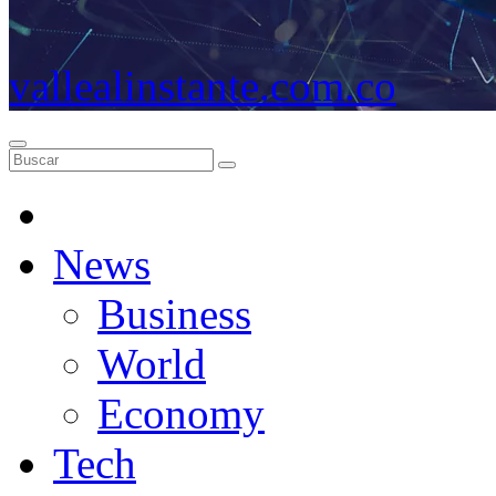
vallealinstante.com.co
News
Business
World
Economy
Tech