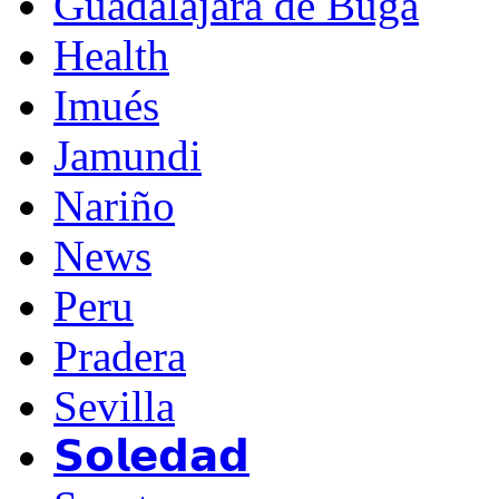
Guadalajara de Buga
Health
Imués
Jamundi
Nariño
News
Peru
Pradera
Sevilla
𝗦𝗼𝗹𝗲𝗱𝗮𝗱