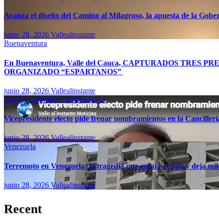
Avanza el diseño del Camino al Milagroso, la apuesta de la Gobern
junio 28, 2026
Vallealinstante
Buenaventura
En Buenaventura, Valle del Cauca, CAPTURADOS TR
ORGANIZADO “ESPARTANOS”
junio 28, 2026
Vallealinstante
Bogotá
Colombia
Cundinamarca
Vicepresidente electo pide frenar nombramientos en la Canciller
junio 28, 2026
Vallealinstante
Venezuela
Terremoto en Venezuela: la tragedia que enluta al país y deja mil
junio 28, 2026
Vallealinstante
Recent