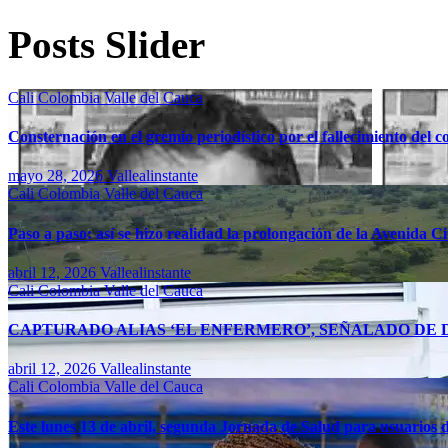
Posts Slider
Cali
Colombia
Valle del Cauca
Consternación en el gremio periodístico por el fallecimiento del 
mayo 28, 2026
Vallealinstante
Cali
Colombia
Valle del Cauca
Paso a paso: así se hizo realidad la prolongación de la Avenida C
abril 12, 2026
Vallealinstante
Cali
Colombia
Valle del Cauca
CAPTURADO ALIAS ‘EL ENFERMERO’, SEÑALADO DE D
abril 12, 2026
Vallealinstante
Cali
Colombia
Valle del Cauca
Este lunes 13 de abril, segunda Jornada de Salud para usuarios d