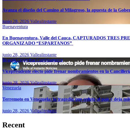
Avanza el diseño del Camino al Milagroso, la apuesta de la Gobern
junio 28, 2026
Vallealinstante
Buenaventura
En Buenaventura, Valle del Cauca, CAPTURADOS TR
ORGANIZADO “ESPARTANOS”
junio 28, 2026
Vallealinstante
Bogotá
Colombia
Cundinamarca
Vicepresidente electo pide frenar nombramientos en la Canciller
junio 28, 2026
Vallealinstante
Venezuela
Terremoto en Venezuela: la tragedia que enluta al país y deja mil
junio 28, 2026
Vallealinstante
Recent