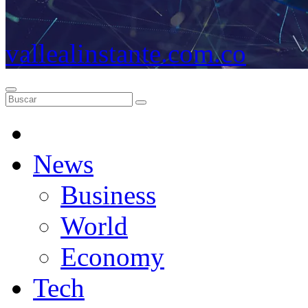
vallealinstante.com.co
News
Business
World
Economy
Tech