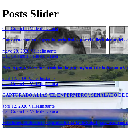
Posts Slider
Cali
Colombia
Valle del Cauca
Consternación en el gremio periodístico por el fallecimiento del 
mayo 28, 2026
Vallealinstante
Cali
Colombia
Valle del Cauca
Paso a paso: así se hizo realidad la prolongación de la Avenida C
abril 12, 2026
Vallealinstante
Cali
Colombia
Valle del Cauca
CAPTURADO ALIAS ‘EL ENFERMERO’, SEÑALADO DE D
abril 12, 2026
Vallealinstante
Cali
Colombia
Valle del Cauca
Este lunes 13 de abril, segunda Jornada de Salud para usuarios d