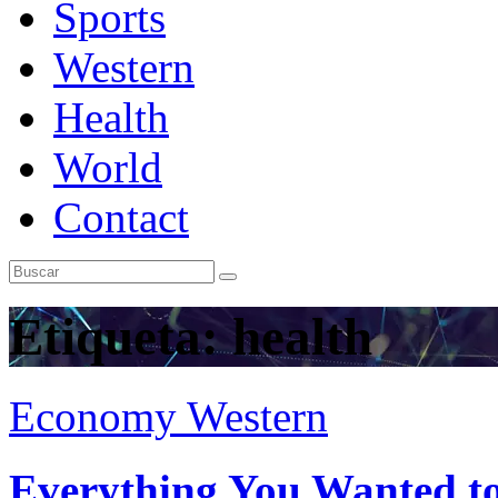
Sports
Western
Health
World
Contact
Etiqueta:
health
Economy
Western
Everything You Wanted to