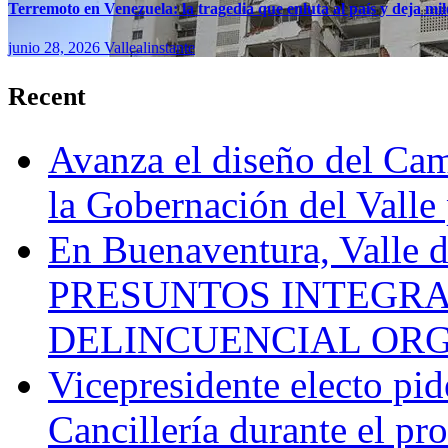
Terremoto en Venezuela: la tragedia que enluta al país y deja mil
junio 28, 2026
Vallealinstante
Recent
Avanza el diseño del Cam
la Gobernación del Valle 
En Buenaventura, Vall
PRESUNTOS INTEGRA
DELINCUENCIAL OR
Vicepresidente electo pi
Cancillería durante el p