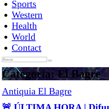
Sports
Western
Health
World
Contact
Categoría:
El Bagre
Antiquia
El Bagre
🚨 ÚLTIMA HORA | Difund