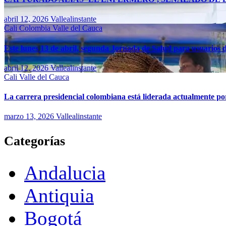
abril 12, 2026
Vallealinstante
Cali
Colombia
Valle del Cauca
Este lunes 13 de abril, segunda Jornada de Salud para usuarios d
abril 12, 2026
Vallealinstante
Cali
Valle del Cauca
La carrera presidencial colombiana está liderada actualmente po
marzo 13, 2026
Vallealinstante
Categorías
Andalucia
Antiquia
Bogotá