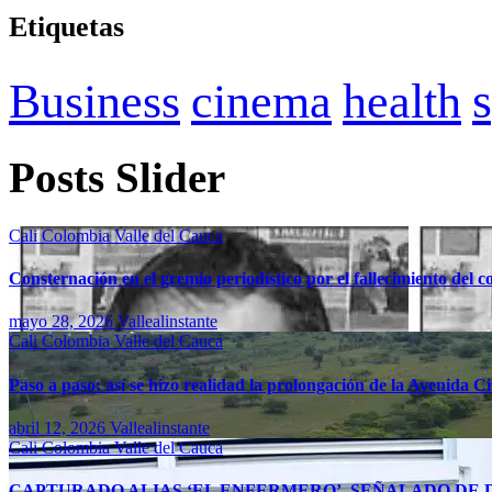
Etiquetas
Business
cinema
health
Posts Slider
Cali
Colombia
Valle del Cauca
Consternación en el gremio periodístico por el fallecimiento del 
mayo 28, 2026
Vallealinstante
Cali
Colombia
Valle del Cauca
Paso a paso: así se hizo realidad la prolongación de la Avenida C
abril 12, 2026
Vallealinstante
Cali
Colombia
Valle del Cauca
CAPTURADO ALIAS ‘EL ENFERMERO’, SEÑALADO DE D