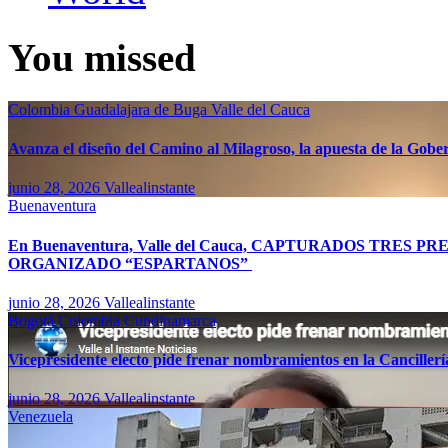
You missed
Colombia
Guadalajara de Buga
Valle del Cauca
Avanza el diseño del Camino al Milagroso, la apuesta de la Gobern
junio 28, 2026
Vallealinstante
Buenaventura
En Buenaventura, Valle del Cauca, CAPTURADOS TR
ORGANIZADO “ESPARTANOS”
junio 28, 2026
Vallealinstante
Bogotá
Colombia
Cundinamarca
Vicepresidente electo pide frenar nombramientos en la Canciller
junio 28, 2026
Vallealinstante
Venezuela