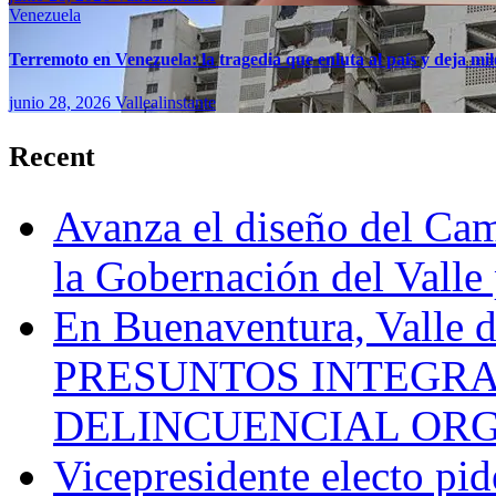
Venezuela
Terremoto en Venezuela: la tragedia que enluta al país y deja mil
junio 28, 2026
Vallealinstante
Recent
Avanza el diseño del Cam
la Gobernación del Valle 
En Buenaventura, Vall
PRESUNTOS INTEGRA
DELINCUENCIAL OR
Vicepresidente electo pi