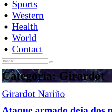
Sports
Western
Health
World
Contact
Categoría:
Girardot
Girardot
Nariño
Ataque armado deja dos p