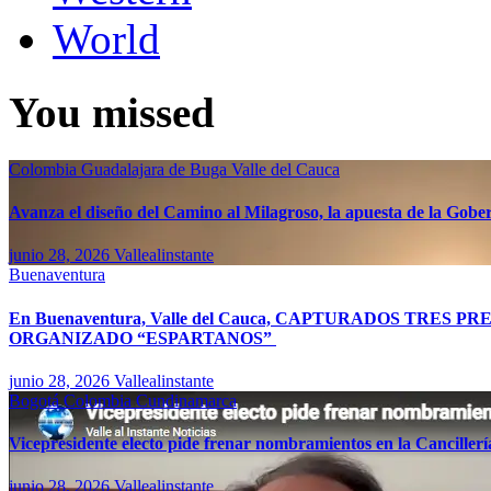
World
You missed
Colombia
Guadalajara de Buga
Valle del Cauca
Avanza el diseño del Camino al Milagroso, la apuesta de la Gobern
junio 28, 2026
Vallealinstante
Buenaventura
En Buenaventura, Valle del Cauca, CAPTURADOS TR
ORGANIZADO “ESPARTANOS”
junio 28, 2026
Vallealinstante
Bogotá
Colombia
Cundinamarca
Vicepresidente electo pide frenar nombramientos en la Canciller
junio 28, 2026
Vallealinstante