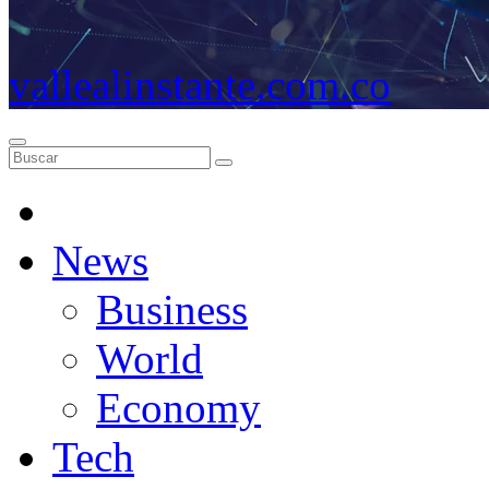
vallealinstante.com.co
News
Business
World
Economy
Tech