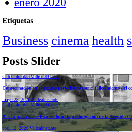
enero 2020
Etiquetas
Business
cinema
health
Posts Slider
Cali
Colombia
Valle del Cauca
Consternación en el gremio periodístico por el fallecimiento del 
mayo 28, 2026
Vallealinstante
Cali
Colombia
Valle del Cauca
Paso a paso: así se hizo realidad la prolongación de la Avenida C
abril 12, 2026
Vallealinstante