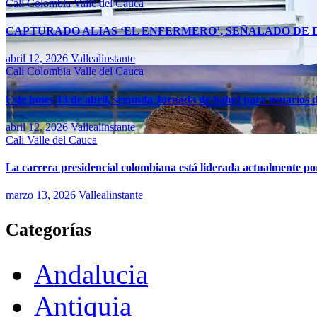
Cali
Colombia
Valle del Cauca
CAPTURADO ALIAS ‘EL ENFERMERO’, SEÑALADO DE D
abril 12, 2026
Vallealinstante
Cali
Colombia
Valle del Cauca
Este lunes 13 de abril, segunda Jornada de Salud para usuarios d
abril 12, 2026
Vallealinstante
Cali
Valle del Cauca
La carrera presidencial colombiana está liderada actualmente po
marzo 13, 2026
Vallealinstante
Categorías
Andalucia
Antiquia