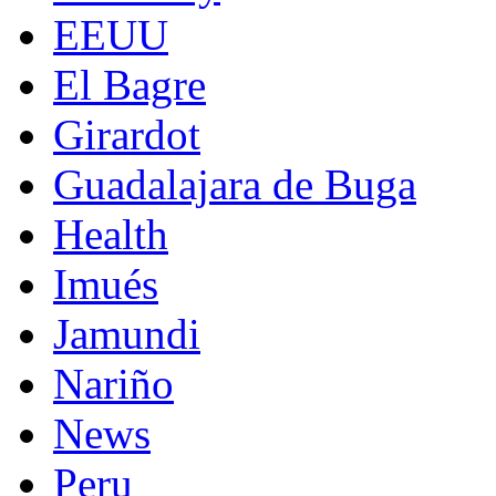
EEUU
El Bagre
Girardot
Guadalajara de Buga
Health
Imués
Jamundi
Nariño
News
Peru