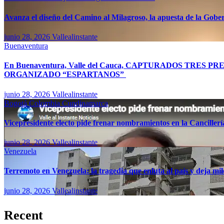
Avanza el diseño del Camino al Milagroso, la apuesta de la Gobern
junio 28, 2026
Vallealinstante
Buenaventura
En Buenaventura, Valle del Cauca, CAPTURADOS TR
ORGANIZADO “ESPARTANOS”
junio 28, 2026
Vallealinstante
Bogotá
Colombia
Cundinamarca
Vicepresidente electo pide frenar nombramientos en la Canciller
junio 28, 2026
Vallealinstante
Venezuela
Terremoto en Venezuela: la tragedia que enluta al país y deja mil
junio 28, 2026
Vallealinstante
Recent