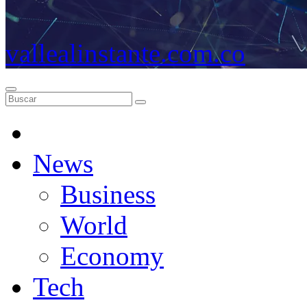
vallealinstante.com.co
News
Business
World
Economy
Tech