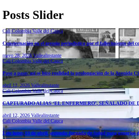
Posts Slider
Cali
Colombia
Valle del Cauca
Consternación en el gremio periodístico por el fallecimiento del 
mayo 28, 2026
Vallealinstante
Cali
Colombia
Valle del Cauca
Paso a paso: así se hizo realidad la prolongación de la Avenida C
abril 12, 2026
Vallealinstante
Cali
Colombia
Valle del Cauca
CAPTURADO ALIAS ‘EL ENFERMERO’, SEÑALADO DE D
abril 12, 2026
Vallealinstante
Cali
Colombia
Valle del Cauca
Este lunes 13 de abril, segunda Jornada de Salud para usuarios d