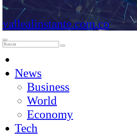
vallealinstante.com.co
News
Business
World
Economy
Tech