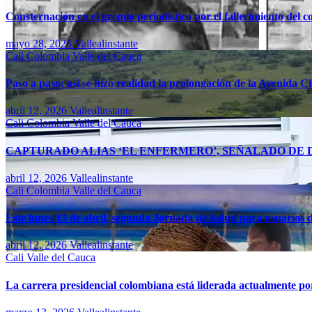
Consternación en el gremio periodístico por el fallecimiento del 
mayo 28, 2026
Vallealinstante
Cali
Colombia
Valle del Cauca
Paso a paso: así se hizo realidad la prolongación de la Avenida C
abril 12, 2026
Vallealinstante
Cali
Colombia
Valle del Cauca
CAPTURADO ALIAS ‘EL ENFERMERO’, SEÑALADO DE D
abril 12, 2026
Vallealinstante
Cali
Colombia
Valle del Cauca
Este lunes 13 de abril, segunda Jornada de Salud para usuarios d
abril 12, 2026
Vallealinstante
Cali
Valle del Cauca
La carrera presidencial colombiana está liderada actualmente po