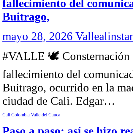
fallecimiento del comunic
Buitrago,
mayo 28, 2026
Vallealinsta
#VALLE 🕊️ Consternación e
fallecimiento del comunicad
Buitrago, ocurrido en la ma
ciudad de Cali. Edgar…
Cali
Colombia
Valle del Cauca
Paso a paso: así se hizo r