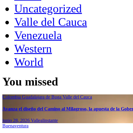
Uncategorized
Valle del Cauca
Venezuela
Western
World
You missed
Colombia
Guadalajara de Buga
Valle del Cauca
Avanza el diseño del Camino al Milagroso, la apuesta de la Gobern
junio 28, 2026
Vallealinstante
Buenaventura