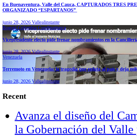
En Buenaventura, Valle del Cauca, CAPTURADOS TR
ORGANIZADO “ESPARTANOS”
junio 28, 2026
Vallealinstante
Bogotá
Colombia
Cundinamarca
Vicepresidente electo pide frenar nombramientos en la Canciller
junio 28, 2026
Vallealinstante
Venezuela
Terremoto en Venezuela: la tragedia que enluta al país y deja mil
junio 28, 2026
Vallealinstante
Recent
Avanza el diseño del Cam
la Gobernación del Valle 