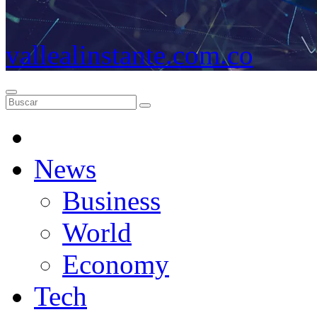
vallealinstante.com.co
News
Business
World
Economy
Tech