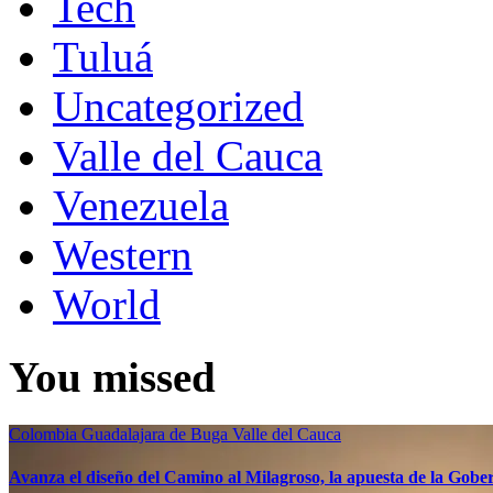
Tech
Tuluá
Uncategorized
Valle del Cauca
Venezuela
Western
World
You missed
Colombia
Guadalajara de Buga
Valle del Cauca
Avanza el diseño del Camino al Milagroso, la apuesta de la Gobern