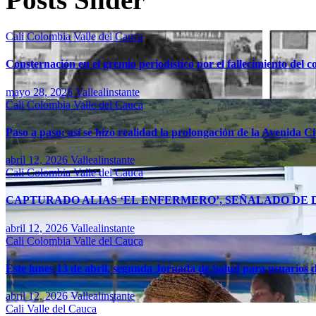
Cali
Colombia
Valle del Cauca
Consternación en el gremio periodístico por el fallecimiento del 
mayo 28, 2026
Vallealinstante
Cali
Colombia
Valle del Cauca
Paso a paso: así se hizo realidad la prolongación de la Avenida C
abril 12, 2026
Vallealinstante
Cali
Colombia
Valle del Cauca
CAPTURADO ALIAS ‘EL ENFERMERO’, SEÑALADO DE D
abril 12, 2026
Vallealinstante
Cali
Colombia
Valle del Cauca
Este lunes 13 de abril, segunda Jornada de Salud para usuarios d
abril 12, 2026
Vallealinstante
Cali
Valle del Cauca