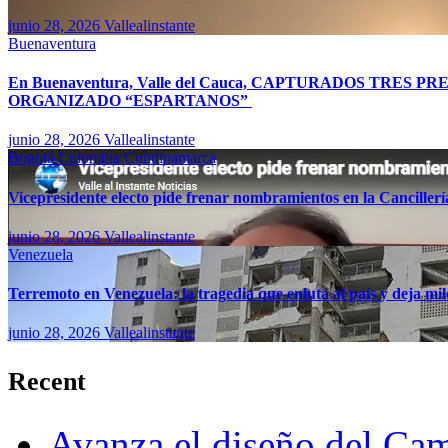
junio 28, 2026
Vallealinstante
Buenaventura
En Buenaventura, Valle del Cauca, CAPTURADOS TR
ORGANIZADO “ESPARTANOS”
junio 28, 2026
Vallealinstante
Bogotá
Colombia
Cundinamarca
Vicepresidente electo pide frenar nombramientos en la Canciller
junio 28, 2026
Vallealinstante
Venezuela
Terremoto en Venezuela: la tragedia que enluta al país y deja mil
junio 28, 2026
Vallealinstante
Recent
Avanza el diseño del Cam