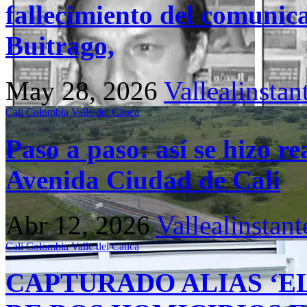
fallecimiento del comunic
Buitrago,
May 28, 2026
Vallealinstan
Cali
Colombia
Valle del Cauca
Paso a paso: así se hizo r
Avenida Ciudad de Cali
Abr 12, 2026
Vallealinstant
Cali
Colombia
Valle del Cauca
CAPTURADO ALIAS ‘E