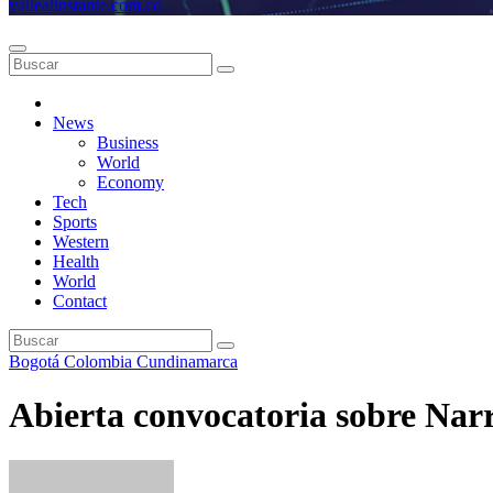
vallealinstante.com.co
News
Business
World
Economy
Tech
Sports
Western
Health
World
Contact
Bogotá
Colombia
Cundinamarca
Abierta convocatoria sobre Narra