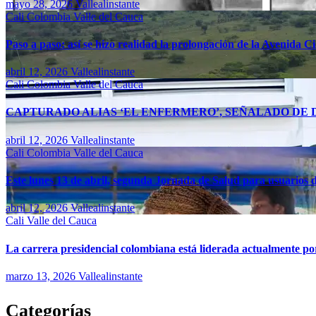
mayo 28, 2026
Vallealinstante
Cali
Colombia
Valle del Cauca
Paso a paso: así se hizo realidad la prolongación de la Avenida C
abril 12, 2026
Vallealinstante
Cali
Colombia
Valle del Cauca
CAPTURADO ALIAS ‘EL ENFERMERO’, SEÑALADO DE D
abril 12, 2026
Vallealinstante
Cali
Colombia
Valle del Cauca
Este lunes 13 de abril, segunda Jornada de Salud para usuarios d
abril 12, 2026
Vallealinstante
Cali
Valle del Cauca
La carrera presidencial colombiana está liderada actualmente po
marzo 13, 2026
Vallealinstante
Categorías