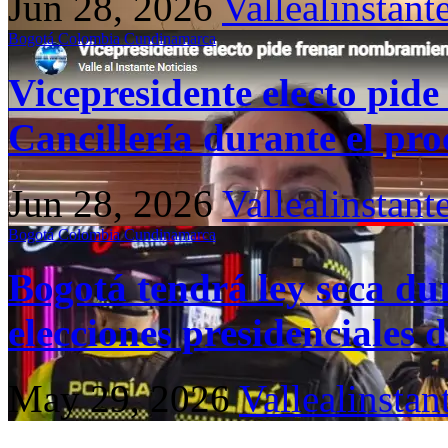
Jun 28, 2026
Vallealinstant
Bogotá
Colombia
Cundinamarca
Vicepresidente electo pid
Cancillería durante el pr
Jun 28, 2026
Vallealinstant
Bogotá
Colombia
Cundinamarca
Bogotá tendrá ley seca dur
elecciones presidenciales
May 29, 2026
Vallealinstan