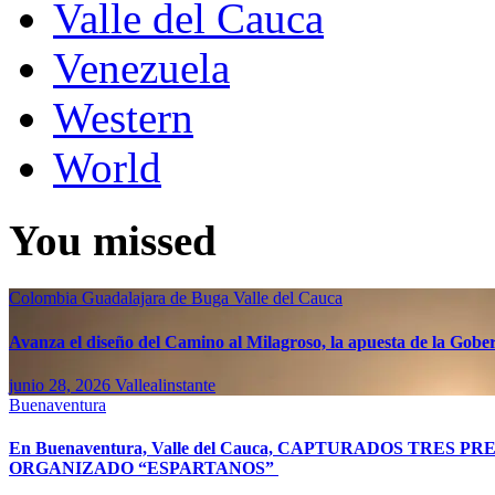
Valle del Cauca
Venezuela
Western
World
You missed
Colombia
Guadalajara de Buga
Valle del Cauca
Avanza el diseño del Camino al Milagroso, la apuesta de la Gobern
junio 28, 2026
Vallealinstante
Buenaventura
En Buenaventura, Valle del Cauca, CAPTURADOS TR
ORGANIZADO “ESPARTANOS”