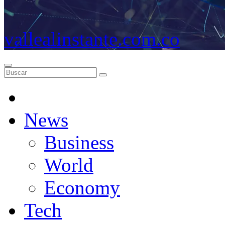
vallealinstante.com.co
News
Business
World
Economy
Tech