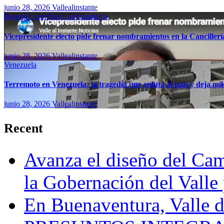
junio 28, 2026
Vallealinstante
Bogotá
Colombia
Cundinamarca
Vicepresidente electo pide frenar nombramientos en la Canciller
junio 28, 2026
Vallealinstante
Venezuela
Terremoto en Venezuela: la tragedia que enluta al país y deja mil
junio 28, 2026
Vallealinstante
Recent
Avanza el diseño del Cam
la Gobernación del Valle 
En Buenaventura, Vall