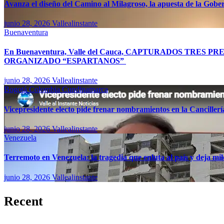
Avanza el diseño del Camino al Milagroso, la apuesta de la Gobern
junio 28, 2026
Vallealinstante
Buenaventura
En Buenaventura, Valle del Cauca, CAPTURADOS TR
ORGANIZADO “ESPARTANOS”
junio 28, 2026
Vallealinstante
Bogotá
Colombia
Cundinamarca
Vicepresidente electo pide frenar nombramientos en la Canciller
junio 28, 2026
Vallealinstante
Venezuela
Terremoto en Venezuela: la tragedia que enluta al país y deja mil
junio 28, 2026
Vallealinstante
Recent