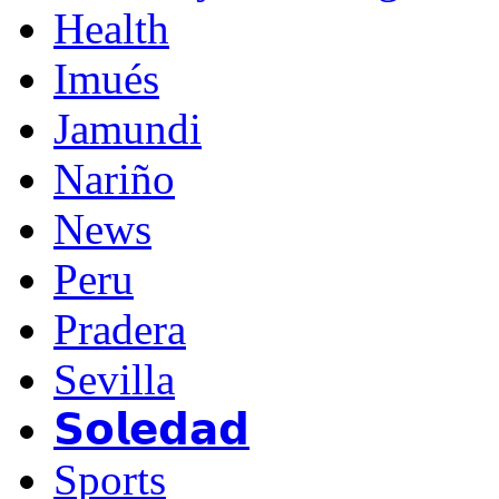
Health
Imués
Jamundi
Nariño
News
Peru
Pradera
Sevilla
𝗦𝗼𝗹𝗲𝗱𝗮𝗱
Sports