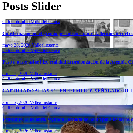
Posts Slider
Cali
Colombia
Valle del Cauca
Consternación en el gremio periodístico por el fallecimiento del 
mayo 28, 2026
Vallealinstante
Cali
Colombia
Valle del Cauca
Paso a paso: así se hizo realidad la prolongación de la Avenida C
abril 12, 2026
Vallealinstante
Cali
Colombia
Valle del Cauca
CAPTURADO ALIAS ‘EL ENFERMERO’, SEÑALADO DE D
abril 12, 2026
Vallealinstante
Cali
Colombia
Valle del Cauca
Este lunes 13 de abril, segunda Jornada de Salud para usuarios d
abril 12, 2026
Vallealinstante