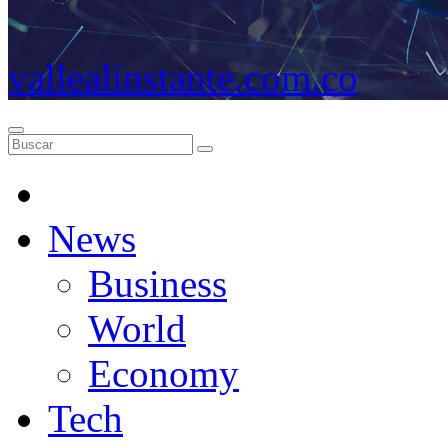
vallealinstante.com.co
News
Business
World
Economy
Tech