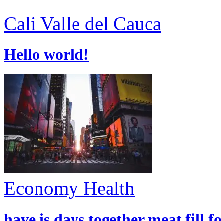
Cali
Valle del Cauca
Hello world!
Economy
Health
have is days together meat fill f