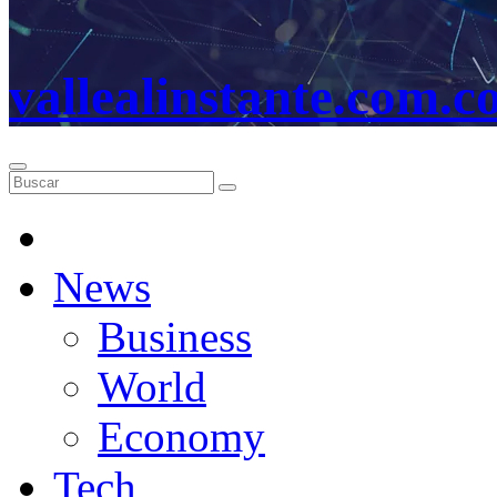
vallealinstante.com.c
News
Business
World
Economy
Tech