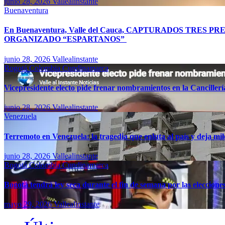
junio 28, 2026
Vallealinstante
Buenaventura
En Buenaventura, Valle del Cauca, CAPTURADOS TR
ORGANIZADO “ESPARTANOS”
junio 28, 2026
Vallealinstante
Bogotá
Colombia
Cundinamarca
Vicepresidente electo pide frenar nombramientos en la Canciller
junio 28, 2026
Vallealinstante
Venezuela
Terremoto en Venezuela: la tragedia que enluta al país y deja mil
junio 28, 2026
Vallealinstante
Bogotá
Colombia
Cundinamarca
Bogotá tendrá ley seca durante el fin de semana por las eleccion
mayo 29, 2026
Vallealinstante