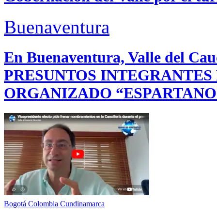
Buenaventura
En Buenaventura, Valle del 
PRESUNTOS INTEGRANTES
ORGANIZADO “ESPARTANO
Bogotá
Colombia
Cundinamarca