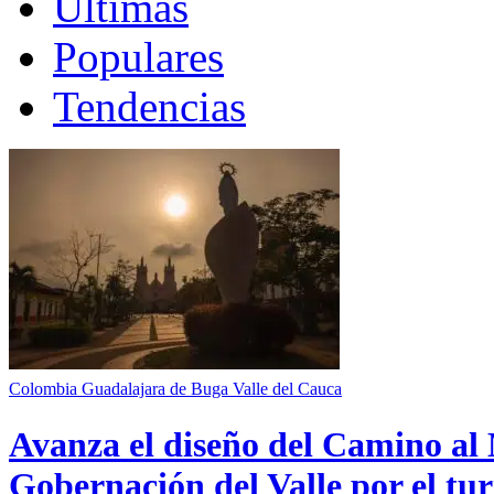
Últimas
Populares
Tendencias
Colombia
Guadalajara de Buga
Valle del Cauca
Avanza el diseño del Camino al 
Gobernación del Valle por el tur