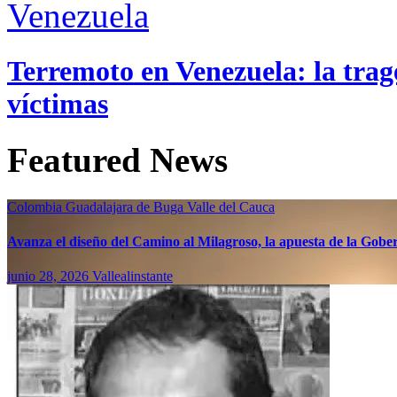
Venezuela
Terremoto en Venezuela: la trage
víctimas
Featured News
Colombia
Guadalajara de Buga
Valle del Cauca
Avanza el diseño del Camino al Milagroso, la apuesta de la Gobern
junio 28, 2026
Vallealinstante