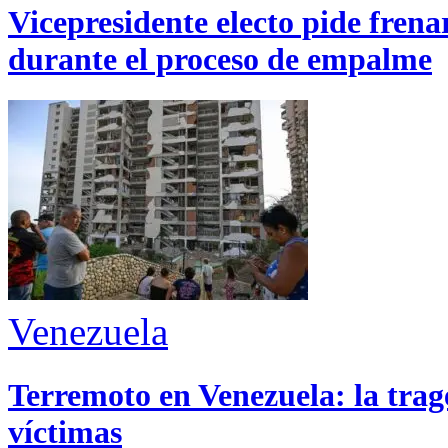
Vicepresidente electo pide fren
durante el proceso de empalme
Venezuela
Terremoto en Venezuela: la trage
víctimas