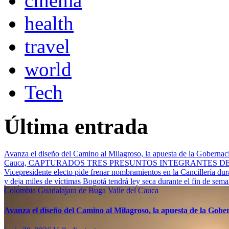
cinema
health
travel
world
Tech
Última entrada
Avanza el diseño del Camino al Milagroso, la apuesta de la Gobernació
Cauca, CAPTURADOS TRES PRESUNTOS INTEGRANTES 
Vicepresidente electo pide frenar nombramientos en la Cancillería du
y deja miles de víctimas
Bogotá tendrá ley seca durante el fin de sem
Colombia
Guadalajara de Buga
Valle del Cauca
Avanza el diseño del Camino al Milagroso, la apuesta de la Gobern