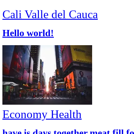
Cali
Valle del Cauca
Hello world!
Economy
Health
have is days together meat fill f