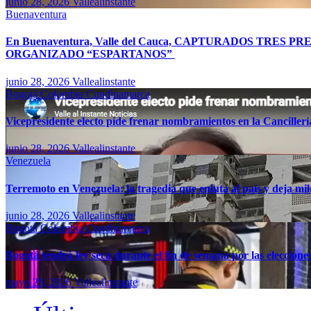
junio 28, 2026
Vallealinstante
Buenaventura
En Buenaventura, Valle del Cauca, CAPTURADOS TR
ORGANIZADO “ESPARTANOS”
junio 28, 2026
Vallealinstante
Bogotá
Colombia
Cundinamarca
Vicepresidente electo pide frenar nombramientos en la Canciller
junio 28, 2026
Vallealinstante
Venezuela
Terremoto en Venezuela: la tragedia que enluta al país y deja mil
junio 28, 2026
Vallealinstante
Bogotá
Colombia
Cundinamarca
Bogotá tendrá ley seca durante el fin de semana por las eleccion
mayo 29, 2026
Vallealinstante