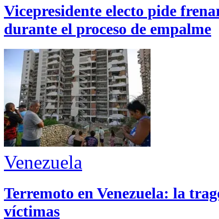
Vicepresidente electo pide fren
durante el proceso de empalme
Venezuela
Terremoto en Venezuela: la trage
víctimas