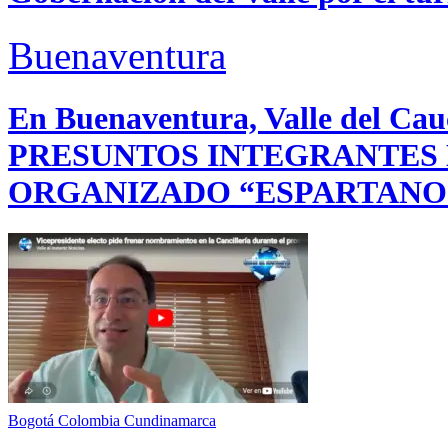
Buenaventura
En Buenaventura, Valle del 
PRESUNTOS INTEGRANTES
ORGANIZADO “ESPARTANO
Bogotá
Colombia
Cundinamarca