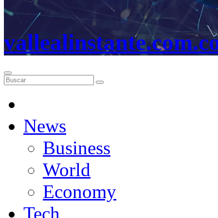
vallealinstante.com.c
News
Business
World
Economy
Tech