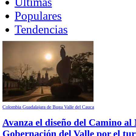
Últimas
Populares
Tendencias
Colombia
Guadalajara de Buga
Valle del Cauca
Avanza el diseño del Camino al 
Gobernación del Valle por el tur