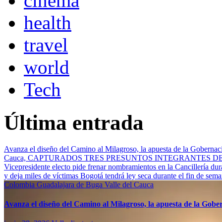
cinema
health
travel
world
Tech
Última entrada
Avanza el diseño del Camino al Milagroso, la apuesta de la Gobernació
Cauca, CAPTURADOS TRES PRESUNTOS INTEGRANTES 
Vicepresidente electo pide frenar nombramientos en la Cancillería du
y deja miles de víctimas
Bogotá tendrá ley seca durante el fin de sem
Colombia
Guadalajara de Buga
Valle del Cauca
Avanza el diseño del Camino al Milagroso, la apuesta de la Gobern