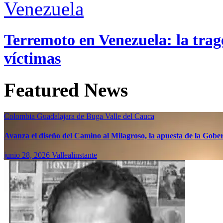
Venezuela
Terremoto en Venezuela: la trage
víctimas
Featured News
Colombia
Guadalajara de Buga
Valle del Cauca
Avanza el diseño del Camino al Milagroso, la apuesta de la Gobern
junio 28, 2026
Vallealinstante