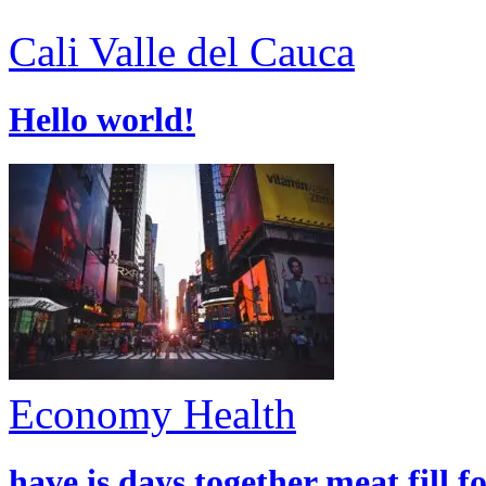
Cali
Valle del Cauca
Hello world!
Economy
Health
have is days together meat fill f