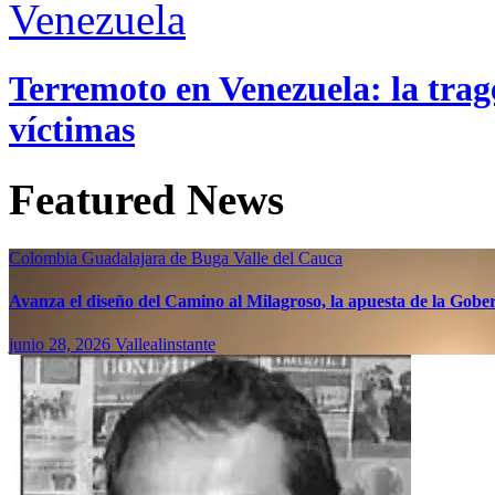
Venezuela
Terremoto en Venezuela: la trage
víctimas
Featured News
Colombia
Guadalajara de Buga
Valle del Cauca
Avanza el diseño del Camino al Milagroso, la apuesta de la Gobern
junio 28, 2026
Vallealinstante