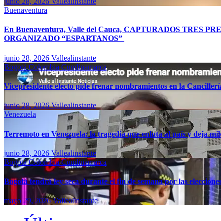
junio 28, 2026
Vallealinstante
Buenaventura
En Buenaventura, Valle del Cauca, CAPTURADOS TR
ORGANIZADO “ESPARTANOS”
junio 28, 2026
Vallealinstante
Bogotá
Colombia
Cundinamarca
Vicepresidente electo pide frenar nombramientos en la Canciller
junio 28, 2026
Vallealinstante
Venezuela
Terremoto en Venezuela: la tragedia que enluta al país y deja mil
junio 28, 2026
Vallealinstante
Bogotá
Colombia
Cundinamarca
Bogotá tendrá ley seca durante el fin de semana por las eleccion
mayo 29, 2026
Vallealinstante