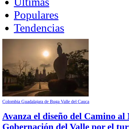
Últimas
Populares
Tendencias
Colombia
Guadalajara de Buga
Valle del Cauca
Avanza el diseño del Camino al 
Gobernación del Valle por el tur