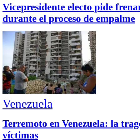
Vicepresidente electo pide fren
durante el proceso de empalme
Venezuela
Terremoto en Venezuela: la trage
víctimas