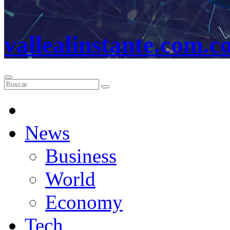
vallealinstante.com.c
News
Business
World
Economy
Tech