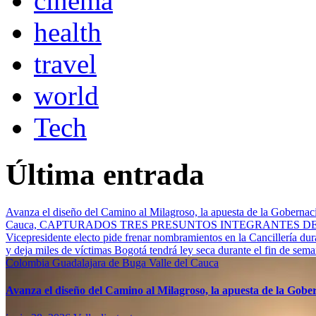
cinema
health
travel
world
Tech
Última entrada
Avanza el diseño del Camino al Milagroso, la apuesta de la Gobernació
Cauca, CAPTURADOS TRES PRESUNTOS INTEGRANTES 
Vicepresidente electo pide frenar nombramientos en la Cancillería du
y deja miles de víctimas
Bogotá tendrá ley seca durante el fin de sem
Colombia
Guadalajara de Buga
Valle del Cauca
Avanza el diseño del Camino al Milagroso, la apuesta de la Gobern