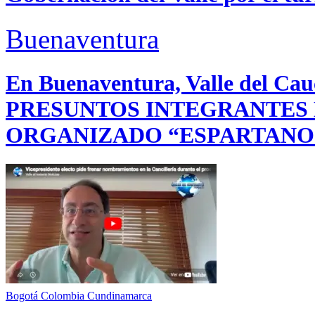
Buenaventura
En Buenaventura, Valle del 
PRESUNTOS INTEGRANTES
ORGANIZADO “ESPARTANO
Bogotá
Colombia
Cundinamarca