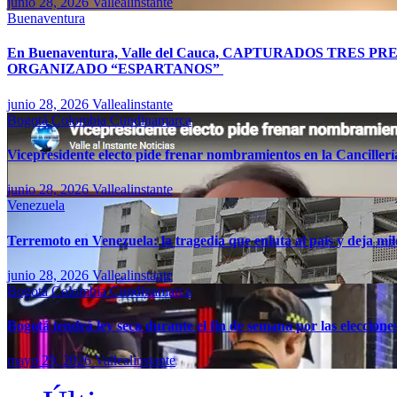
junio 28, 2026
Vallealinstante
Buenaventura
En Buenaventura, Valle del Cauca, CAPTURADOS TR
ORGANIZADO “ESPARTANOS”
junio 28, 2026
Vallealinstante
Bogotá
Colombia
Cundinamarca
Vicepresidente electo pide frenar nombramientos en la Canciller
junio 28, 2026
Vallealinstante
Venezuela
Terremoto en Venezuela: la tragedia que enluta al país y deja mil
junio 28, 2026
Vallealinstante
Bogotá
Colombia
Cundinamarca
Bogotá tendrá ley seca durante el fin de semana por las eleccion
mayo 29, 2026
Vallealinstante