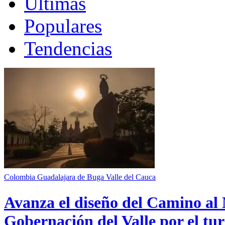
Últimas
Populares
Tendencias
Colombia
Guadalajara de Buga
Valle del Cauca
Avanza el diseño del Camino al 
Gobernación del Valle por el tur