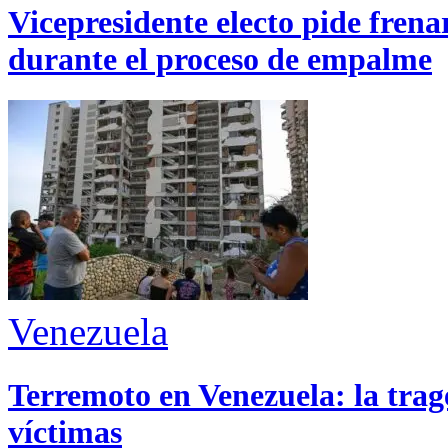
Vicepresidente electo pide fren
durante el proceso de empalme
Venezuela
Terremoto en Venezuela: la trage
víctimas