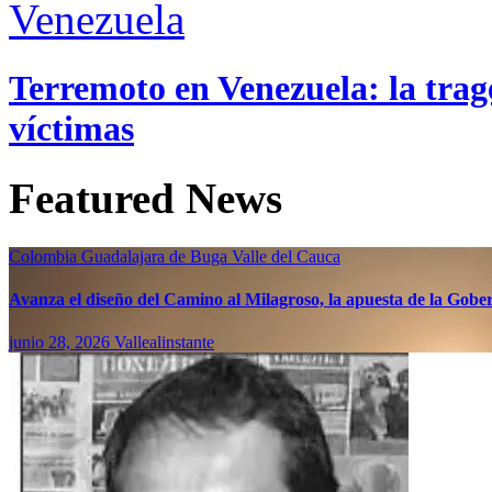
Venezuela
Terremoto en Venezuela: la trage
víctimas
Featured News
Colombia
Guadalajara de Buga
Valle del Cauca
Avanza el diseño del Camino al Milagroso, la apuesta de la Gobern
junio 28, 2026
Vallealinstante