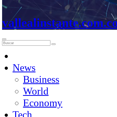
vallealinstante.com.c
News
Business
World
Economy
Tech