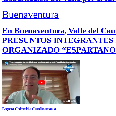
Buenaventura
En Buenaventura, Valle del 
PRESUNTOS INTEGRANTES
ORGANIZADO “ESPARTANO
Bogotá
Colombia
Cundinamarca