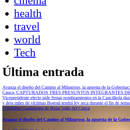
cinema
health
travel
world
Tech
Última entrada
Avanza el diseño del Camino al Milagroso, la apuesta de la Gobernació
Cauca, CAPTURADOS TRES PRESUNTOS INTEGRANTES 
Vicepresidente electo pide frenar nombramientos en la Cancillería du
y deja miles de víctimas
Bogotá tendrá ley seca durante el fin de sem
Colombia
Guadalajara de Buga
Valle del Cauca
Avanza el diseño del Camino al Milagroso, la apuesta de la Gobern