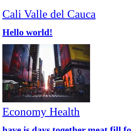
Cali
Valle del Cauca
Hello world!
Economy
Health
have is days together meat fill f