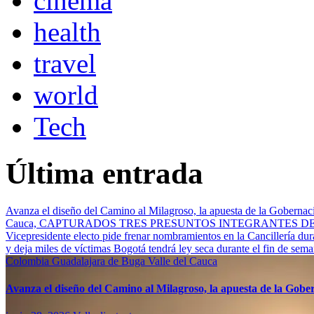
cinema
health
travel
world
Tech
Última entrada
Avanza el diseño del Camino al Milagroso, la apuesta de la Gobernació
Cauca, CAPTURADOS TRES PRESUNTOS INTEGRANTES 
Vicepresidente electo pide frenar nombramientos en la Cancillería du
y deja miles de víctimas
Bogotá tendrá ley seca durante el fin de sem
Colombia
Guadalajara de Buga
Valle del Cauca
Avanza el diseño del Camino al Milagroso, la apuesta de la Gobern