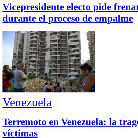
Vicepresidente electo pide fren
durante el proceso de empalme
Venezuela
Terremoto en Venezuela: la trage
víctimas