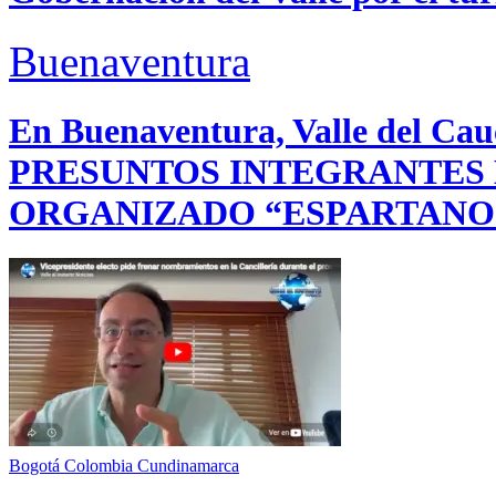
Buenaventura
En Buenaventura, Valle del 
PRESUNTOS INTEGRANTES
ORGANIZADO “ESPARTANO
Bogotá
Colombia
Cundinamarca