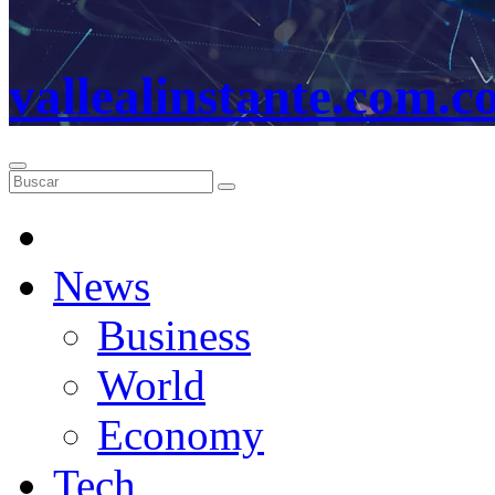
vallealinstante.com.c
News
Business
World
Economy
Tech