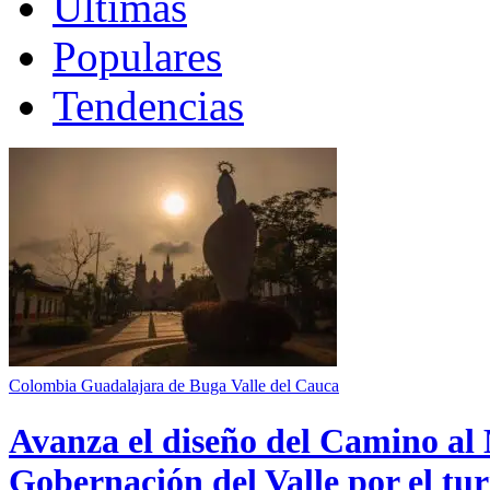
Últimas
Populares
Tendencias
Colombia
Guadalajara de Buga
Valle del Cauca
Avanza el diseño del Camino al 
Gobernación del Valle por el tur