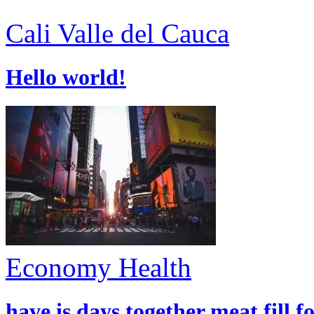
Cali
Valle del Cauca
Hello world!
Economy
Health
have is days together meat fill f