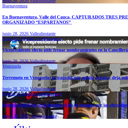
junio 28, 2026
Vallealinstante
Buenaventura
En Buenaventura, Valle del Cauca, CAPTURADOS TR
ORGANIZADO “ESPARTANOS”
junio 28, 2026
Vallealinstante
Bogotá
Colombia
Cundinamarca
Vicepresidente electo pide frenar nombramientos en la Canciller
junio 28, 2026
Vallealinstante
Venezuela
Terremoto en Venezuela: la tragedia que enluta al país y deja mil
junio 28, 2026
Vallealinstante
Bogotá
Colombia
Cundinamarca
Bogotá tendrá ley seca durante el fin de semana por las eleccion
mayo 29, 2026
Vallealinstante