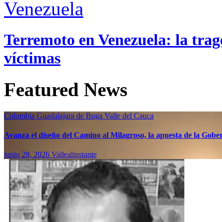
Venezuela
Terremoto en Venezuela: la trage
víctimas
Featured News
Colombia
Guadalajara de Buga
Valle del Cauca
Avanza el diseño del Camino al Milagroso, la apuesta de la Gobern
junio 28, 2026
Vallealinstante