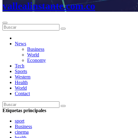
vallealinstante.com.co
News
Business
World
Economy
Tech
Sports
Western
Health
World
Contact
Etiquetas principales
sport
Business
cinema
health