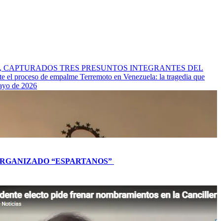
l Cauca, CAPTURADOS TRES PRESUNTOS INTEGRANTES DEL
nte el proceso de empalme
Terremoto en Venezuela: la tragedia que
mayo de 2026
L ORGANIZADO “ESPARTANOS”