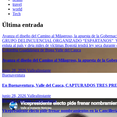
travel
world
Tech
Última entrada
Avanza el diseño del Camino al Milagroso, la apuesta de la Gobernació
GRUPO DELINCUENCIAL ORGANIZADO “ESPARTANOS”
enluta al país y deja miles de víctimas
Bogotá tendrá ley seca durante
Colombia
Guadalajara de Buga
Valle del Cauca
Avanza el diseño del Camino al Milagroso, la apuesta de la Gobern
junio 28, 2026
Vallealinstante
Buenaventura
En Buenaventura, Valle del Cauca, CAPTURADOS T
junio 28, 2026
Vallealinstante
Bogotá
Colombia
Cundinamarca
Vicepresidente electo pide frenar nombramientos en la Canciller