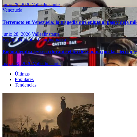
junio 28, 2026
Vallealinstante
Venezuela
Terremoto en Venezuela: la tragedia que enluta al país y deja mil
junio 28, 2026
Vallealinstante
Bogotá
Colombia
Cundinamarca
Bogotá tendrá ley seca durante el fin de semana por las eleccion
mayo 29, 2026
Vallealinstante
Últimas
Populares
Tendencias