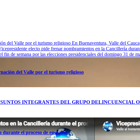
n del Valle por el turismo religioso
En Buenaventura, Valle de
Vicepresidente electo pide frenar nombramientos en la Cancillería dura
 el fin de semana por las elecciones presidenciales del domingo 31 de 
ación del Valle por el turismo religioso
RES PRESUNTOS INTEGRANTES DEL GRUPO DELINCUENCIA
ía durante el proceso de empalme