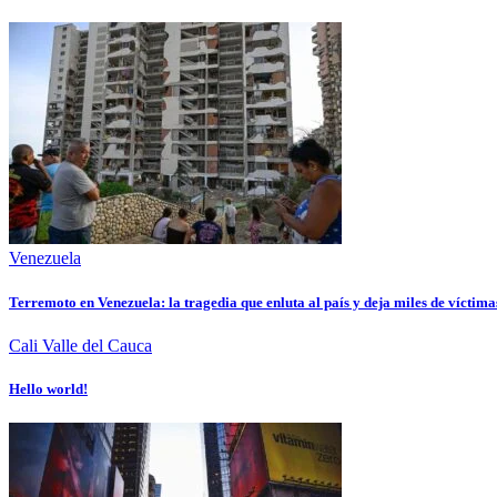
Venezuela
Terremoto en Venezuela: la tragedia que enluta al país y deja miles de víctima
Cali
Valle del Cauca
Hello world!