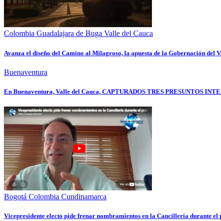
Colombia
Guadalajara de Buga
Valle del Cauca
Avanza el diseño del Camino al Milagroso, la apuesta de la Gobernación del Va
Buenaventura
En Buenaventura, Valle del Cauca, CAPTURADOS TRES PRESUNTOS
Bogotá
Colombia
Cundinamarca
Vicepresidente electo pide frenar nombramientos en la Cancillería durante e