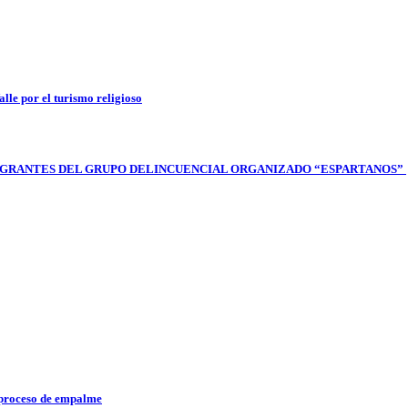
lle por el turismo religioso
 INTEGRANTES DEL GRUPO DELINCUENCIAL ORGANIZADO “ESPARTANOS”
l proceso de empalme