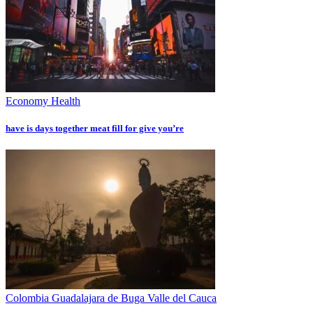
Economy
Health
have is days together meat fill for give you’re
Colombia
Guadalajara de Buga
Valle del Cauca