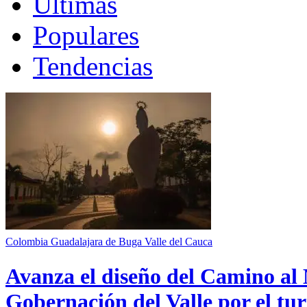
Últimas
Populares
Tendencias
Colombia
Guadalajara de Buga
Valle del Cauca
Avanza el diseño del Camino al 
Gobernación del Valle por el tur