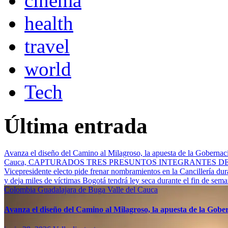
cinema
health
travel
world
Tech
Última entrada
Avanza el diseño del Camino al Milagroso, la apuesta de la Gobernació
Cauca, CAPTURADOS TRES PRESUNTOS INTEGRANTES 
Vicepresidente electo pide frenar nombramientos en la Cancillería du
y deja miles de víctimas
Bogotá tendrá ley seca durante el fin de sem
Colombia
Guadalajara de Buga
Valle del Cauca
Avanza el diseño del Camino al Milagroso, la apuesta de la Gobern