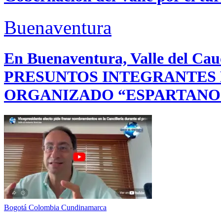
Buenaventura
En Buenaventura, Valle del 
PRESUNTOS INTEGRANTES
ORGANIZADO “ESPARTANO
Bogotá
Colombia
Cundinamarca