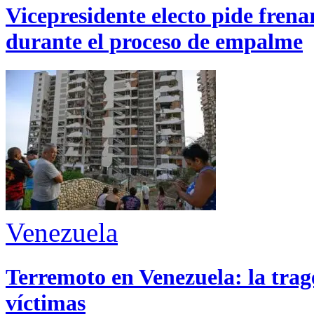
Vicepresidente electo pide fren
durante el proceso de empalme
Venezuela
Terremoto en Venezuela: la trage
víctimas