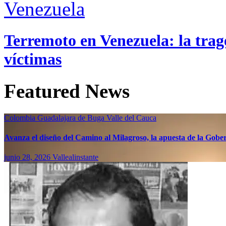
Venezuela
Terremoto en Venezuela: la trage
víctimas
Featured News
Colombia
Guadalajara de Buga
Valle del Cauca
Avanza el diseño del Camino al Milagroso, la apuesta de la Gobern
junio 28, 2026
Vallealinstante