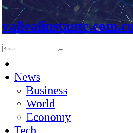
vallealinstante.com.c
News
Business
World
Economy
Tech