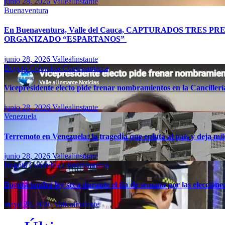
junio 28, 2026
Vallealinstante
Buenaventura
En Buenaventura, Valle del Cauca, CAPTURADOS TR
ORGANIZADO “ESPARTANOS”
junio 28, 2026
Vallealinstante
Bogotá
Colombia
Cundinamarca
Vicepresidente electo pide frenar nombramientos en la Canciller
junio 28, 2026
Vallealinstante
Venezuela
Terremoto en Venezuela: la tragedia que enluta al país y deja mil
junio 28, 2026
Vallealinstante
Bogotá
Colombia
Cundinamarca
Bogotá tendrá ley seca durante el fin de semana por las eleccion
mayo 29, 2026
Vallealinstante