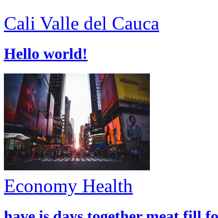
Cali
Valle del Cauca
Hello world!
Economy
Health
have is days together meat fill f