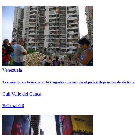
Venezuela
Terremoto en Venezuela: la tragedia que enluta al país y deja miles de víctima
Cali
Valle del Cauca
Hello world!