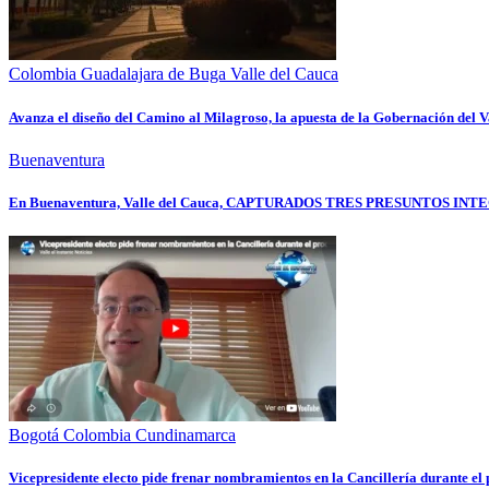
Colombia
Guadalajara de Buga
Valle del Cauca
Avanza el diseño del Camino al Milagroso, la apuesta de la Gobernación del Va
Buenaventura
En Buenaventura, Valle del Cauca, CAPTURADOS TRES PRESUNTOS
Bogotá
Colombia
Cundinamarca
Vicepresidente electo pide frenar nombramientos en la Cancillería durante e