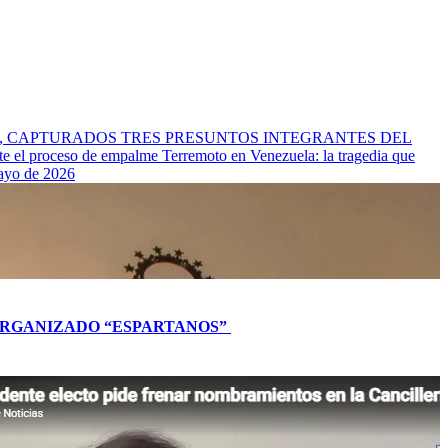
l Cauca, CAPTURADOS TRES PRESUNTOS INTEGRANTES DEL
nte el proceso de empalme
Terremoto en Venezuela: la tragedia que
mayo de 2026
L ORGANIZADO “ESPARTANOS”