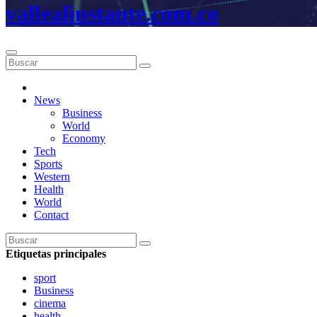
vallealinstante.com.co
News
Business
World
Economy
Tech
Sports
Western
Health
World
Contact
Etiquetas principales
sport
Business
cinema
health