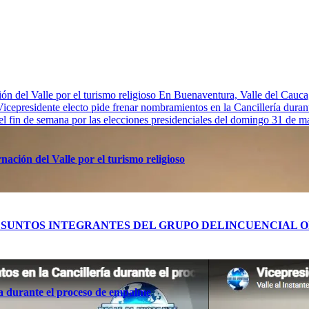
n del Valle por el turismo religioso
En Buenaventura, Valle de
Vicepresidente electo pide frenar nombramientos en la Cancillería dura
 el fin de semana por las elecciones presidenciales del domingo 31 de 
ación del Valle por el turismo religioso
RES PRESUNTOS INTEGRANTES DEL GRUPO DELINCUENCIA
ía durante el proceso de empalme