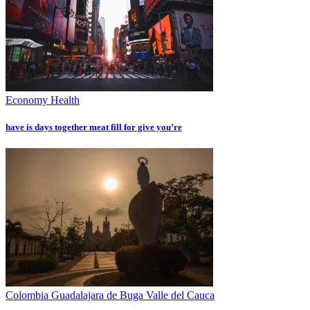
Economy
Health
have is days together meat fill for give you’re
Colombia
Guadalajara de Buga
Valle del Cauca