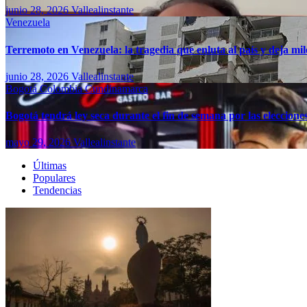
junio 28, 2026
Vallealinstante
Venezuela
Terremoto en Venezuela: la tragedia que enluta al país y deja mil
junio 28, 2026
Vallealinstante
Bogotá
Colombia
Cundinamarca
Bogotá tendrá ley seca durante el fin de semana por las eleccion
mayo 29, 2026
Vallealinstante
Últimas
Populares
Tendencias