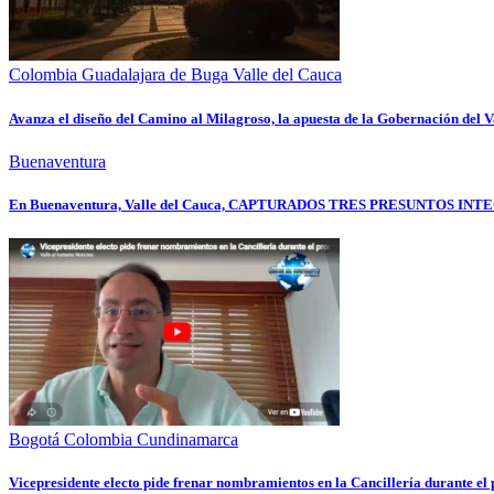
Colombia
Guadalajara de Buga
Valle del Cauca
Avanza el diseño del Camino al Milagroso, la apuesta de la Gobernación del Va
Buenaventura
En Buenaventura, Valle del Cauca, CAPTURADOS TRES PRESUNTOS
Bogotá
Colombia
Cundinamarca
Vicepresidente electo pide frenar nombramientos en la Cancillería durante e