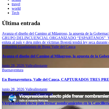
travel
world
Tech
Última entrada
Avanza el diseño del Camino al Milagroso, la apuesta de la Gobernació
GRUPO DELINCUENCIAL ORGANIZADO “ESPARTANOS”
enluta al país y deja miles de víctimas
Bogotá tendrá ley seca durante
Colombia
Guadalajara de Buga
Valle del Cauca
Avanza el diseño del Camino al Milagroso, la apuesta de la Gobern
junio 28, 2026
Vallealinstante
Buenaventura
En Buenaventura, Valle del Cauca, CAPTURADOS T
junio 28, 2026
Vallealinstante
Bogotá
Colombia
Cundinamarca
Vicepresidente electo pide frenar nombramientos en la Canciller