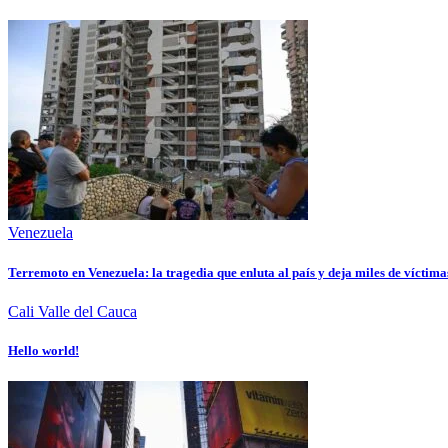
Venezuela
Terremoto en Venezuela: la tragedia que enluta al país y deja miles de víctima
Cali
Valle del Cauca
Hello world!