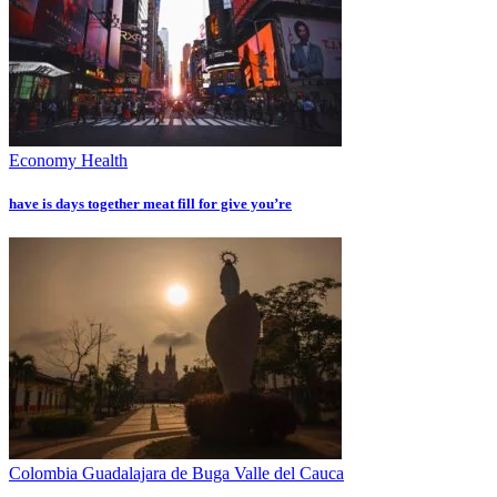
Economy
Health
have is days together meat fill for give you’re
Colombia
Guadalajara de Buga
Valle del Cauca