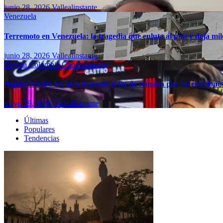
junio 28, 2026
Vallealinstante
Venezuela
Terremoto en Venezuela: la tragedia que enluta al país y deja mil
junio 28, 2026
Vallealinstante
Bogotá
Colombia
Cundinamarca
Bogotá tendrá ley seca durante el fin de semana por las eleccion
mayo 29, 2026
Vallealinstante
Últimas
Populares
Tendencias