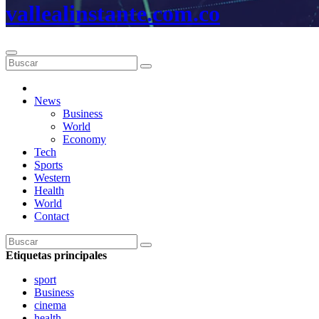
vallealinstante.com.co
News
Business
World
Economy
Tech
Sports
Western
Health
World
Contact
Etiquetas principales
sport
Business
cinema
health