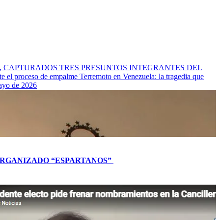
l Cauca, CAPTURADOS TRES PRESUNTOS INTEGRANTES DEL
nte el proceso de empalme
Terremoto en Venezuela: la tragedia que
mayo de 2026
L ORGANIZADO “ESPARTANOS”