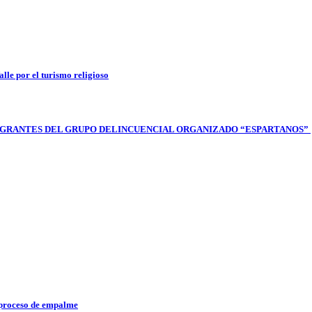
lle por el turismo religioso
 INTEGRANTES DEL GRUPO DELINCUENCIAL ORGANIZADO “ESPARTANOS”
l proceso de empalme