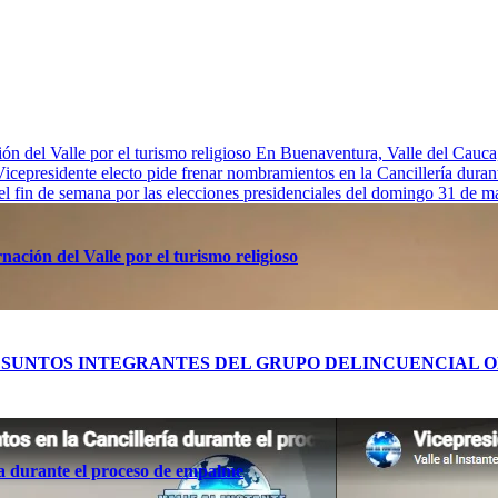
n del Valle por el turismo religioso
En Buenaventura, Valle de
Vicepresidente electo pide frenar nombramientos en la Cancillería dura
 el fin de semana por las elecciones presidenciales del domingo 31 de 
ación del Valle por el turismo religioso
RES PRESUNTOS INTEGRANTES DEL GRUPO DELINCUENCIA
ía durante el proceso de empalme