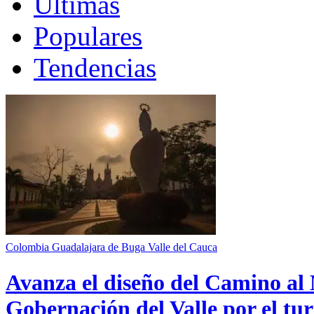
Últimas
Populares
Tendencias
Colombia
Guadalajara de Buga
Valle del Cauca
Avanza el diseño del Camino al 
Gobernación del Valle por el tur