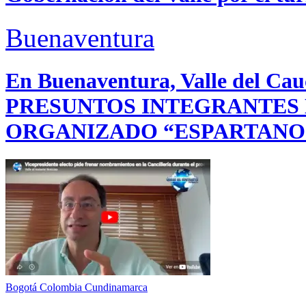
Buenaventura
En Buenaventura, Valle del 
PRESUNTOS INTEGRANTES
ORGANIZADO “ESPARTANO
Bogotá
Colombia
Cundinamarca