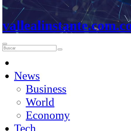
vallealinstante.com.c
News
Business
World
Economy
Tech