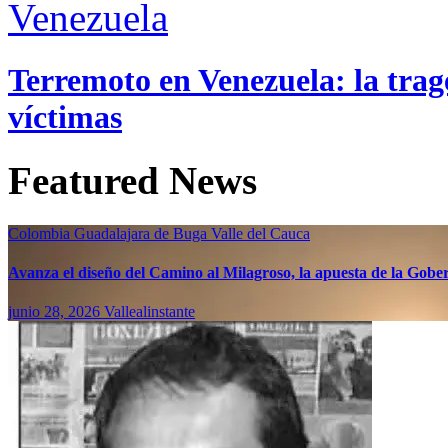
Venezuela
Terremoto en Venezuela: la trage
víctimas
Featured News
Colombia
Guadalajara de Buga
Valle del Cauca
Avanza el diseño del Camino al Milagroso, la apuesta de la Gobern
junio 28, 2026
Vallealinstante