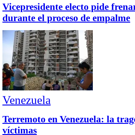
Vicepresidente electo pide fren
durante el proceso de empalme
Venezuela
Terremoto en Venezuela: la trage
víctimas