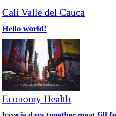
Cali
Valle del Cauca
Hello world!
Economy
Health
have is days together meat fill f