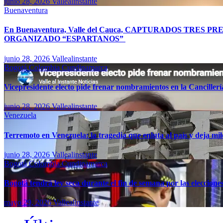
junio 28, 2026
Vallealinstante
Buenaventura
En Buenaventura, Valle del Cauca, CAPTURADOS TR
ORGANIZADO “ESPARTANOS”
junio 28, 2026
Vallealinstante
Bogotá
Colombia
Cundinamarca
Vicepresidente electo pide frenar nombramientos en la Canciller
junio 28, 2026
Vallealinstante
Venezuela
Terremoto en Venezuela: la tragedia que enluta al país y deja mil
junio 28, 2026
Vallealinstante
Bogotá
Colombia
Cundinamarca
Bogotá tendrá ley seca durante el fin de semana por las eleccion
mayo 29, 2026
Vallealinstante