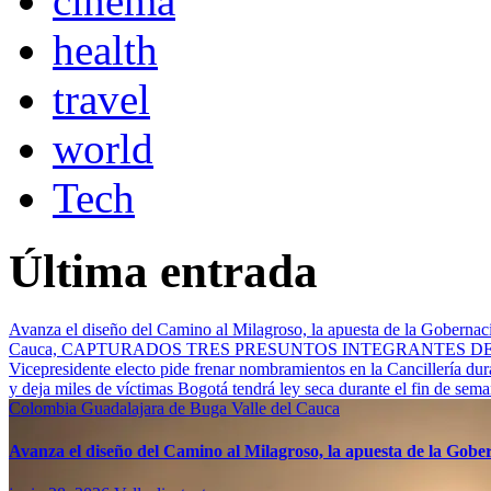
cinema
health
travel
world
Tech
Última entrada
Avanza el diseño del Camino al Milagroso, la apuesta de la Gobernació
Cauca, CAPTURADOS TRES PRESUNTOS INTEGRANTES 
Vicepresidente electo pide frenar nombramientos en la Cancillería du
y deja miles de víctimas
Bogotá tendrá ley seca durante el fin de sem
Colombia
Guadalajara de Buga
Valle del Cauca
Avanza el diseño del Camino al Milagroso, la apuesta de la Gobern