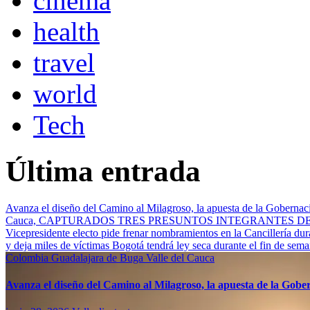
cinema
health
travel
world
Tech
Última entrada
Avanza el diseño del Camino al Milagroso, la apuesta de la Gobernació
Cauca, CAPTURADOS TRES PRESUNTOS INTEGRANTES 
Vicepresidente electo pide frenar nombramientos en la Cancillería du
y deja miles de víctimas
Bogotá tendrá ley seca durante el fin de sem
Colombia
Guadalajara de Buga
Valle del Cauca
Avanza el diseño del Camino al Milagroso, la apuesta de la Gobern