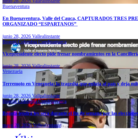
junio 28, 2026
Vallealinstante
Buenaventura
En Buenaventura, Valle del Cauca, CAPTURADOS TR
ORGANIZADO “ESPARTANOS”
junio 28, 2026
Vallealinstante
Bogotá
Colombia
Cundinamarca
Vicepresidente electo pide frenar nombramientos en la Canciller
junio 28, 2026
Vallealinstante
Venezuela
Terremoto en Venezuela: la tragedia que enluta al país y deja mil
junio 28, 2026
Vallealinstante
Bogotá
Colombia
Cundinamarca
Bogotá tendrá ley seca durante el fin de semana por las eleccion
mayo 29, 2026
Vallealinstante