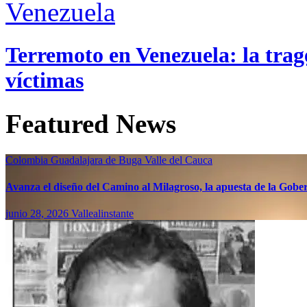
Venezuela
Terremoto en Venezuela: la trage
víctimas
Featured News
Colombia
Guadalajara de Buga
Valle del Cauca
Avanza el diseño del Camino al Milagroso, la apuesta de la Gobern
junio 28, 2026
Vallealinstante