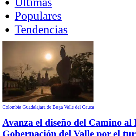
Últimas
Populares
Tendencias
Colombia
Guadalajara de Buga
Valle del Cauca
Avanza el diseño del Camino al 
Gobernación del Valle por el tur