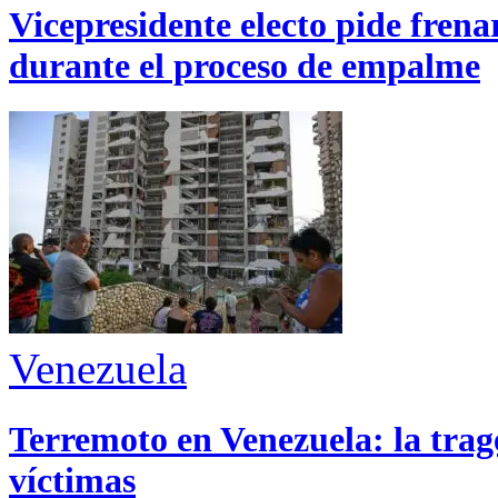
Vicepresidente electo pide fren
durante el proceso de empalme
Venezuela
Terremoto en Venezuela: la trage
víctimas