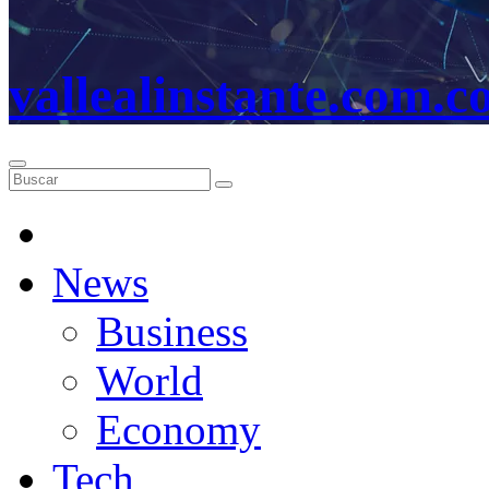
vallealinstante.com.c
News
Business
World
Economy
Tech