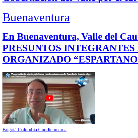
Buenaventura
En Buenaventura, Valle del 
PRESUNTOS INTEGRANTES
ORGANIZADO “ESPARTANO
Bogotá
Colombia
Cundinamarca