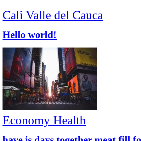
Cali
Valle del Cauca
Hello world!
Economy
Health
have is days together meat fill f