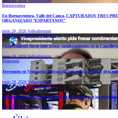
junio 28, 2026
Vallealinstante
Buenaventura
En Buenaventura, Valle del Cauca, CAPTURADOS TR
ORGANIZADO “ESPARTANOS”
junio 28, 2026
Vallealinstante
Bogotá
Colombia
Cundinamarca
Vicepresidente electo pide frenar nombramientos en la Canciller
junio 28, 2026
Vallealinstante
Venezuela
Terremoto en Venezuela: la tragedia que enluta al país y deja mil
junio 28, 2026
Vallealinstante
Bogotá
Colombia
Cundinamarca
Bogotá tendrá ley seca durante el fin de semana por las eleccion
mayo 29, 2026
Vallealinstante