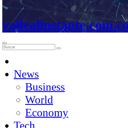
vallealinstante.com.c
News
Business
World
Economy
Tech