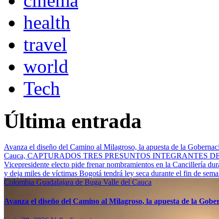
cinema
health
travel
world
Tech
Última entrada
Avanza el diseño del Camino al Milagroso, la apuesta de la Gobernació
Cauca, CAPTURADOS TRES PRESUNTOS INTEGRANTES 
Vicepresidente electo pide frenar nombramientos en la Cancillería du
y deja miles de víctimas
Bogotá tendrá ley seca durante el fin de sem
Colombia
Guadalajara de Buga
Valle del Cauca
Avanza el diseño del Camino al Milagroso, la apuesta de la Gobern