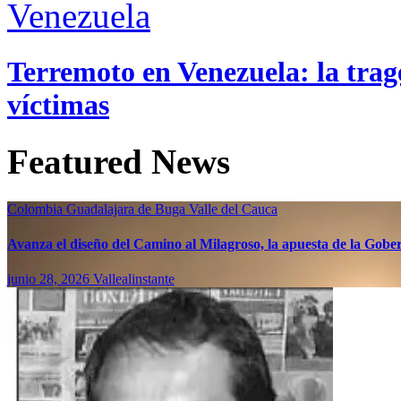
Venezuela
Terremoto en Venezuela: la trage
víctimas
Featured News
Colombia
Guadalajara de Buga
Valle del Cauca
Avanza el diseño del Camino al Milagroso, la apuesta de la Gobern
junio 28, 2026
Vallealinstante