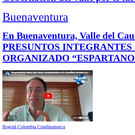
Buenaventura
En Buenaventura, Valle del 
PRESUNTOS INTEGRANTES
ORGANIZADO “ESPARTANO
Bogotá
Colombia
Cundinamarca