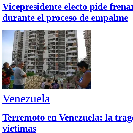
Vicepresidente electo pide fren
durante el proceso de empalme
Venezuela
Terremoto en Venezuela: la trage
víctimas