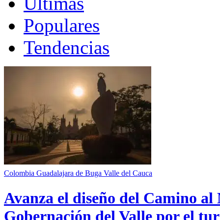
Últimas
Populares
Tendencias
Colombia
Guadalajara de Buga
Valle del Cauca
Avanza el diseño del Camino al 
Gobernación del Valle por el tur