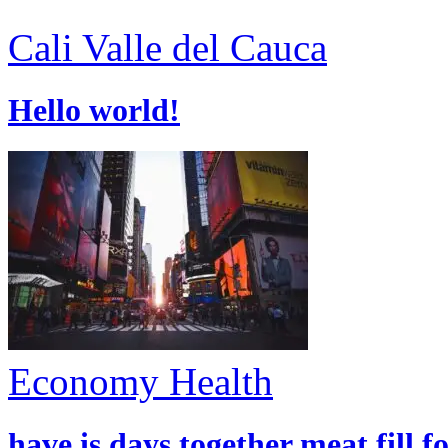
Cali
Valle del Cauca
Hello world!
Economy
Health
have is days together meat fill f