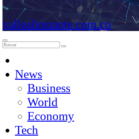
vallealinstante.com.co
News
Business
World
Economy
Tech