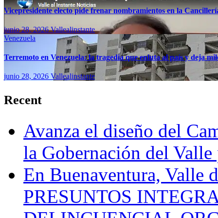
Vicepresidente electo pide frenar nombramientos en la Canciller
junio 28, 2026
Vallealinstante
Venezuela
Terremoto en Venezuela: la tragedia que enluta al país y deja mil
junio 28, 2026
Vallealinstante
Recent
Avanza el diseño del Cam
la Gobernación del Valle 
En Buenaventura, Vall
PRESUNTOS INTEGRA