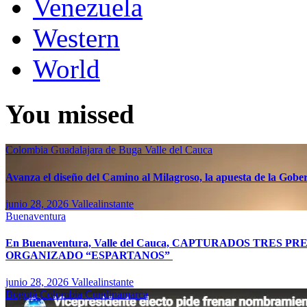
Venezuela
Western
World
You missed
Colombia
Guadalajara de Buga
Valle del Cauca
Avanza el diseño del Camino al Milagroso, la apuesta de la Gobern
junio 28, 2026
Vallealinstante
Buenaventura
En Buenaventura, Valle del Cauca, CAPTURADOS TR
ORGANIZADO “ESPARTANOS”
junio 28, 2026
Vallealinstante
Bogotá
Colombia
Cundinamarca