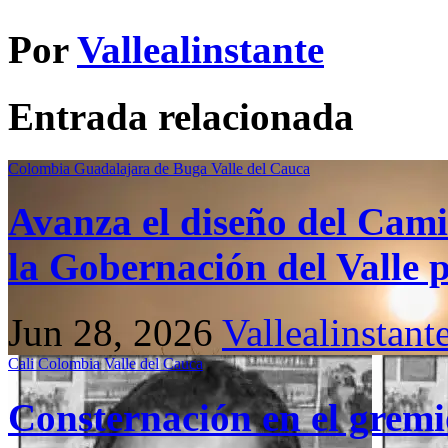
Por
Vallealinstante
Entrada relacionada
Colombia
Guadalajara de Buga
Valle del Cauca
Avanza el diseño del Cami
la Gobernación del Valle p
Jun 28, 2026
Vallealinstant
Cali
Colombia
Valle del Cauca
Consternación en el gremio