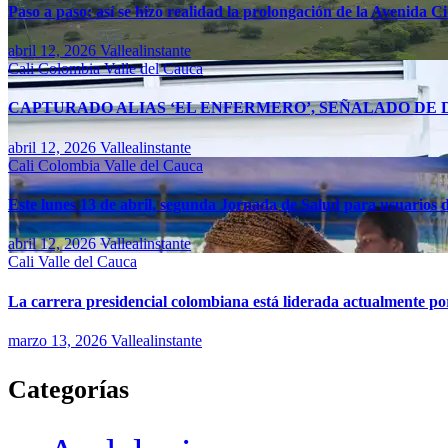
Paso a paso: así se hizo realidad la prolongación de la Avenida C
abril 12, 2026
Vallealinstante
Cali
Colombia
Valle del Cauca
CAPTURADO ALIAS ‘EL ENFERMERO’, SEÑALADO DE D
abril 12, 2026
Vallealinstante
Cali
Colombia
Valle del Cauca
Este lunes 13 de abril, segunda Jornada de Salud para usuarios d
abril 12, 2026
Vallealinstante
Cali
Valle del Cauca
La carrera presidencial colombiana está liderada actualmente po
marzo 13, 2026
Vallealinstante
Categorías