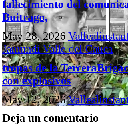
fallecimiento del comunic
Buitrago,
May 28, 2026
Vallealinstan
Jamundi
Valle del Cauca
tropas de la TerceraBriga
con explosivos
May 12, 2026
Vallealinstan
Deja un comentario