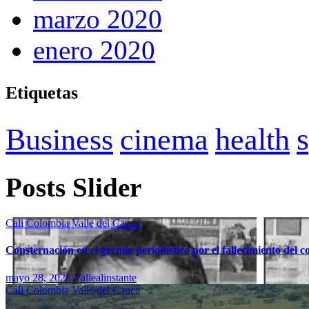
marzo 2020
enero 2020
Etiquetas
Business
cinema
health
Posts Slider
Cali
Colombia
Valle del Cauca
Consternación en el gremio periodístico por el fallecimiento del 
mayo 28, 2026
Vallealinstante
Cali
Colombia
Valle del Cauca