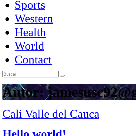
Sports
Western
Health
World
Contact
Autor:
jamesusc92@g
Cali
Valle del Cauca
Hello world!