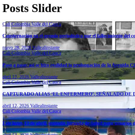
Posts Slider
Cali
Colombia
Valle del Cauca
Consternación en el gremio periodístico por el fallecimiento del 
mayo 28, 2026
Vallealinstante
Cali
Colombia
Valle del Cauca
Paso a paso: así se hizo realidad la prolongación de la Avenida C
abril 12, 2026
Vallealinstante
Cali
Colombia
Valle del Cauca
CAPTURADO ALIAS ‘EL ENFERMERO’, SEÑALADO DE D
abril 12, 2026
Vallealinstante
Cali
Colombia
Valle del Cauca
Este lunes 13 de abril, segunda Jornada de Salud para usuarios d
abril 12, 2026
Vallealinstante