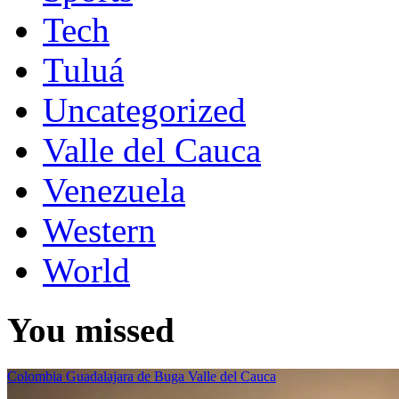
Tech
Tuluá
Uncategorized
Valle del Cauca
Venezuela
Western
World
You missed
Colombia
Guadalajara de Buga
Valle del Cauca