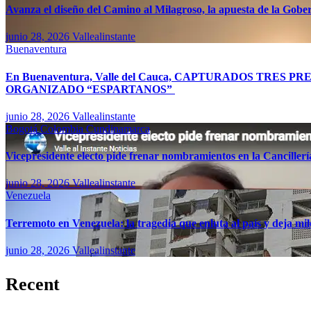
Avanza el diseño del Camino al Milagroso, la apuesta de la Gobern
junio 28, 2026
Vallealinstante
Buenaventura
En Buenaventura, Valle del Cauca, CAPTURADOS TR
ORGANIZADO “ESPARTANOS”
junio 28, 2026
Vallealinstante
Bogotá
Colombia
Cundinamarca
Vicepresidente electo pide frenar nombramientos en la Canciller
junio 28, 2026
Vallealinstante
Venezuela
Terremoto en Venezuela: la tragedia que enluta al país y deja mil
junio 28, 2026
Vallealinstante
Recent