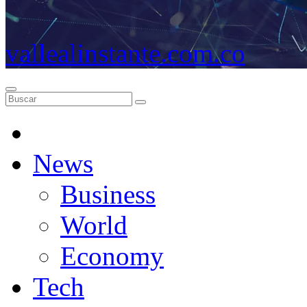
vallealinstante.com.co
News
Business
World
Economy
Tech