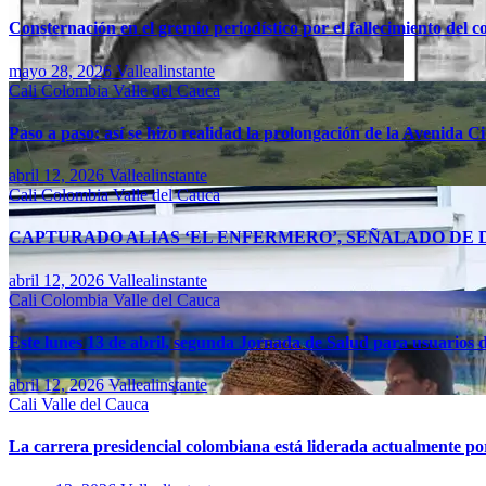
Consternación en el gremio periodístico por el fallecimiento del 
mayo 28, 2026
Vallealinstante
Cali
Colombia
Valle del Cauca
Paso a paso: así se hizo realidad la prolongación de la Avenida C
abril 12, 2026
Vallealinstante
Cali
Colombia
Valle del Cauca
CAPTURADO ALIAS ‘EL ENFERMERO’, SEÑALADO DE D
abril 12, 2026
Vallealinstante
Cali
Colombia
Valle del Cauca
Este lunes 13 de abril, segunda Jornada de Salud para usuarios d
abril 12, 2026
Vallealinstante
Cali
Valle del Cauca
La carrera presidencial colombiana está liderada actualmente po