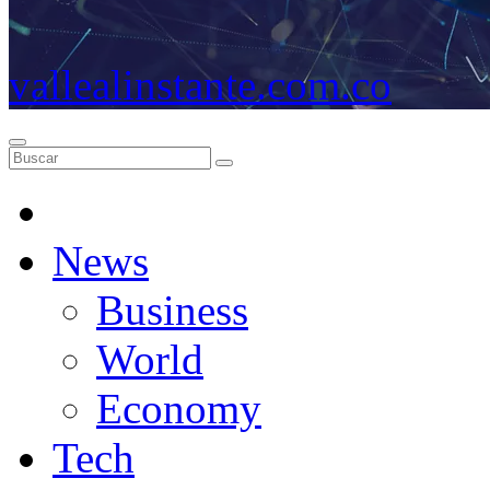
vallealinstante.com.co
News
Business
World
Economy
Tech