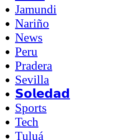
Jamundi
Nariño
News
Peru
Pradera
Sevilla
𝗦𝗼𝗹𝗲𝗱𝗮𝗱
Sports
Tech
Tuluá