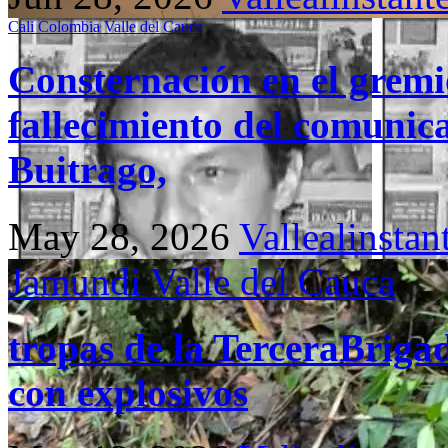
Cali
Colombia
Valle del Cauca
Consternación en el gremio
fallecimiento del comunic
Buitrago,
May 28, 2026
Vallealinstan
Jamundi
Valle del Cauca
tropas de la TerceraBriga
con explosivos