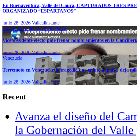
En Buenaventura, Valle del Cauca, CAPTURADOS TR
ORGANIZADO “ESPARTANOS”
junio 28, 2026
Vallealinstante
Bogotá
Colombia
Cundinamarca
Vicepresidente electo pide frenar nombramientos en la Canciller
junio 28, 2026
Vallealinstante
Venezuela
Terremoto en Venezuela: la tragedia que enluta al país y deja mil
junio 28, 2026
Vallealinstante
Recent
Avanza el diseño del Cam
la Gobernación del Valle 