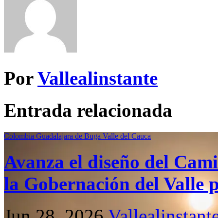
Por
Vallealinstante
Entrada relacionada
Colombia
Guadalajara de Buga
Valle del Cauca
Avanza el diseño del Cami
la Gobernación del Valle p
Jun 28, 2026
Vallealinstant