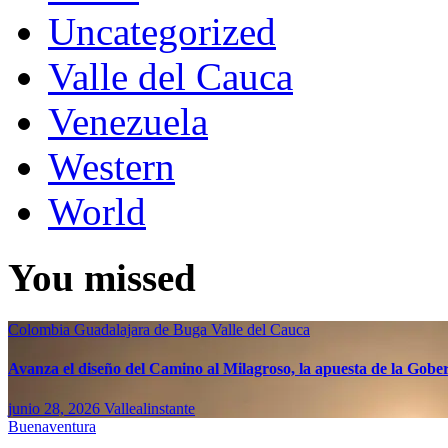
Uncategorized
Valle del Cauca
Venezuela
Western
World
You missed
Colombia
Guadalajara de Buga
Valle del Cauca
Avanza el diseño del Camino al Milagroso, la apuesta de la Gobern
junio 28, 2026
Vallealinstante
Buenaventura