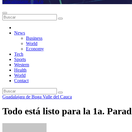
vallealinstante.com.co
News
Business
World
Economy
Tech
Sports
Western
Health
World
Contact
Guadalajara de Buga
Valle del Cauca
Todo está listo para la 1a. Par