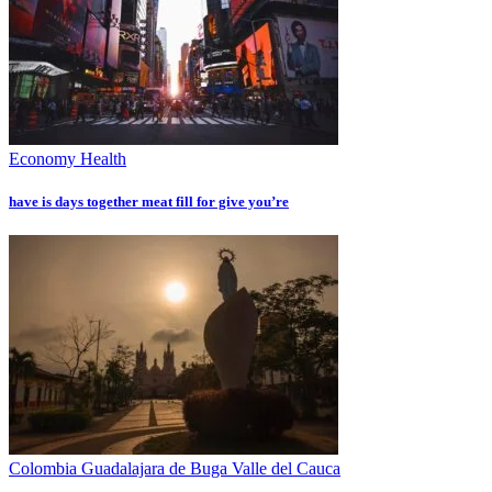
Economy
Health
have is days together meat fill for give you’re
Colombia
Guadalajara de Buga
Valle del Cauca