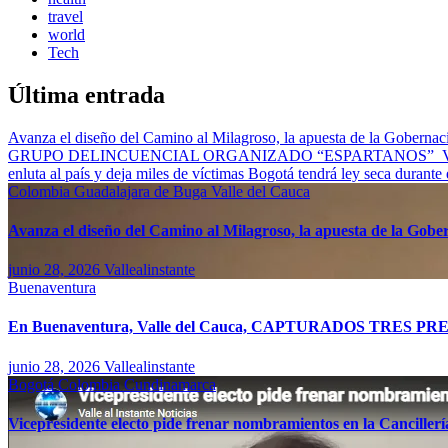
travel
world
Tech
Última entrada
Avanza el diseño del Camino al Milagroso, la apuesta de la Gobernació
GRUPO DELINCUENCIAL ORGANIZADO “ESPARTANOS”
enluta al país y deja miles de víctimas
Bogotá tendrá ley seca durante
Colombia
Guadalajara de Buga
Valle del Cauca
Avanza el diseño del Camino al Milagroso, la apuesta de la Gobern
junio 28, 2026
Vallealinstante
Buenaventura
En Buenaventura, Valle del Cauca, CAPTURADOS T
junio 28, 2026
Vallealinstante
Bogotá
Colombia
Cundinamarca
Vicepresidente electo pide frenar nombramientos en la Canciller