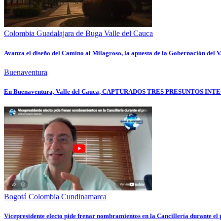
Colombia
Guadalajara de Buga
Valle del Cauca
Avanza el diseño del Camino al Milagroso, la apuesta de la Gobernación del Va
Buenaventura
En Buenaventura, Valle del Cauca, CAPTURADOS TRES PRESUNTOS
Bogotá
Colombia
Cundinamarca
Vicepresidente electo pide frenar nombramientos en la Cancillería durante e