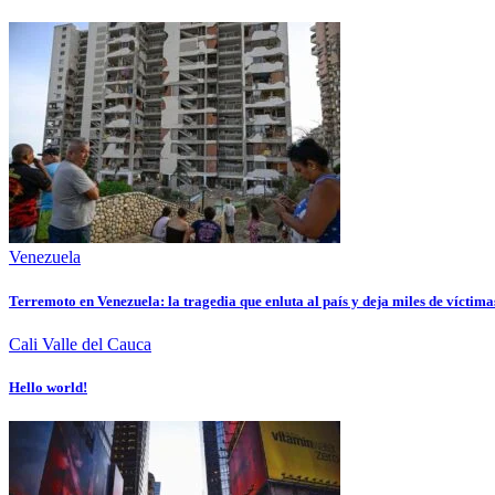
Venezuela
Terremoto en Venezuela: la tragedia que enluta al país y deja miles de víctima
Cali
Valle del Cauca
Hello world!