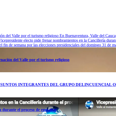
n del Valle por el turismo religioso
En Buenaventura, Valle de
Vicepresidente electo pide frenar nombramientos en la Cancillería dura
 el fin de semana por las elecciones presidenciales del domingo 31 de 
ación del Valle por el turismo religioso
RES PRESUNTOS INTEGRANTES DEL GRUPO DELINCUENCIA
ía durante el proceso de empalme