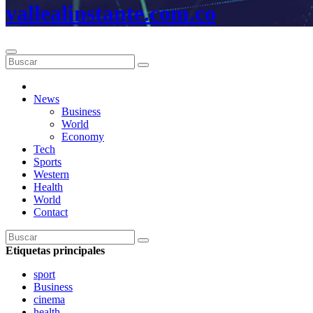
vallealinstante.com.co
News
Business
World
Economy
Tech
Sports
Western
Health
World
Contact
Etiquetas principales
sport
Business
cinema
health