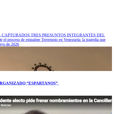
l Cauca, CAPTURADOS TRES PRESUNTOS INTEGRANTES DEL
nte el proceso de empalme
Terremoto en Venezuela: la tragedia que
mayo de 2026
L ORGANIZADO “ESPARTANOS”