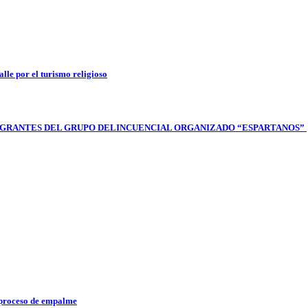
lle por el turismo religioso
 INTEGRANTES DEL GRUPO DELINCUENCIAL ORGANIZADO “ESPARTANOS”
l proceso de empalme