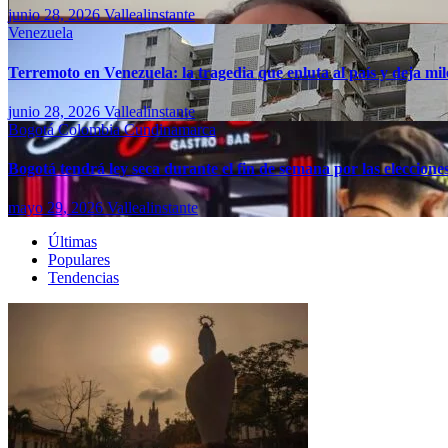
junio 28, 2026
Vallealinstante
Venezuela
Terremoto en Venezuela: la tragedia que enluta al país y deja mil
junio 28, 2026
Vallealinstante
Bogotá
Colombia
Cundinamarca
Bogotá tendrá ley seca durante el fin de semana por las eleccion
mayo 29, 2026
Vallealinstante
Últimas
Populares
Tendencias