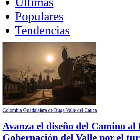
Últimas
Populares
Tendencias
Colombia
Guadalajara de Buga
Valle del Cauca
Avanza el diseño del Camino al 
Gobernación del Valle por el tur