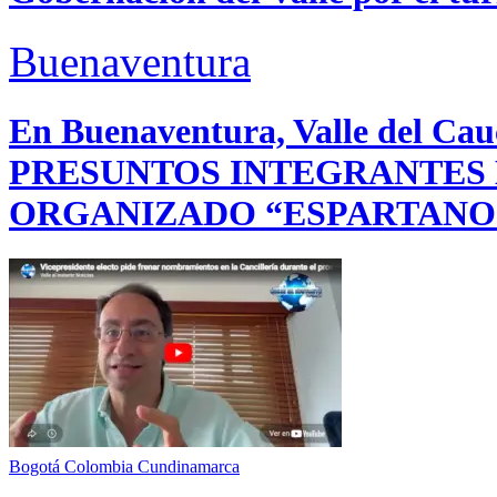
Buenaventura
En Buenaventura, Valle del 
PRESUNTOS INTEGRANTES
ORGANIZADO “ESPARTANO
Bogotá
Colombia
Cundinamarca