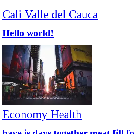
Cali
Valle del Cauca
Hello world!
Economy
Health
have is days together meat fill f