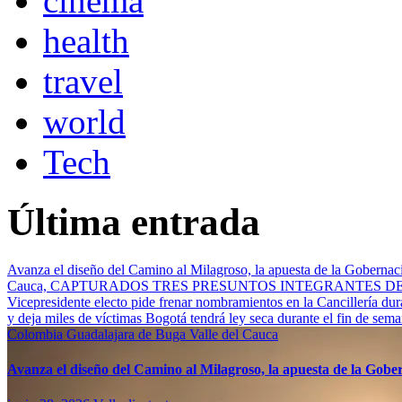
cinema
health
travel
world
Tech
Última entrada
Avanza el diseño del Camino al Milagroso, la apuesta de la Gobernació
Cauca, CAPTURADOS TRES PRESUNTOS INTEGRANTES 
Vicepresidente electo pide frenar nombramientos en la Cancillería du
y deja miles de víctimas
Bogotá tendrá ley seca durante el fin de sem
Colombia
Guadalajara de Buga
Valle del Cauca
Avanza el diseño del Camino al Milagroso, la apuesta de la Gobern