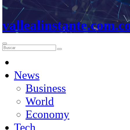
vallealinstante.com.c
News
Business
World
Economy
Tech