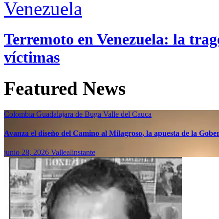
Venezuela
Terremoto en Venezuela: la trage
víctimas
Featured News
Colombia
Guadalajara de Buga
Valle del Cauca
Avanza el diseño del Camino al Milagroso, la apuesta de la Gobern
junio 28, 2026
Vallealinstante