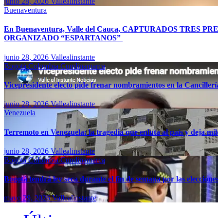
junio 28, 2026
Vallealinstante
Buenaventura
En Buenaventura, Valle del Cauca, CAPTURADOS TR
ORGANIZADO “ESPARTANOS”
junio 28, 2026
Vallealinstante
Bogotá
Colombia
Cundinamarca
Vicepresidente electo pide frenar nombramientos en la Canciller
junio 28, 2026
Vallealinstante
Venezuela
Terremoto en Venezuela: la tragedia que enluta al país y deja mil
junio 28, 2026
Vallealinstante
Bogotá
Colombia
Cundinamarca
Bogotá tendrá ley seca durante el fin de semana por las eleccion
mayo 29, 2026
Vallealinstante