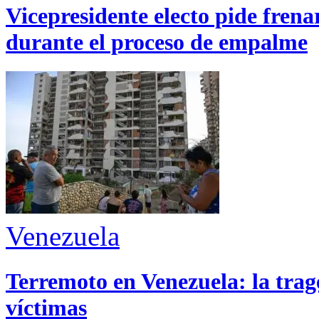
Vicepresidente electo pide fren
durante el proceso de empalme
Venezuela
Terremoto en Venezuela: la trage
víctimas