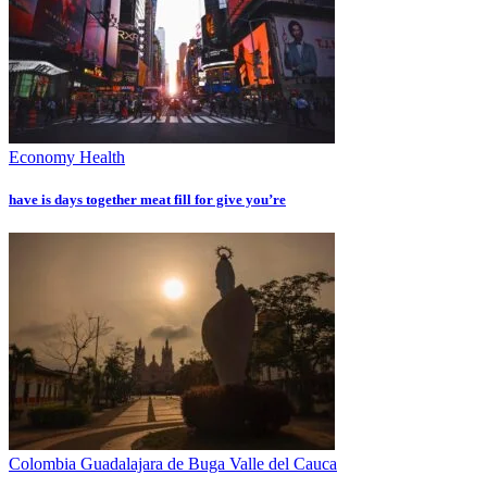
Economy
Health
have is days together meat fill for give you’re
Colombia
Guadalajara de Buga
Valle del Cauca