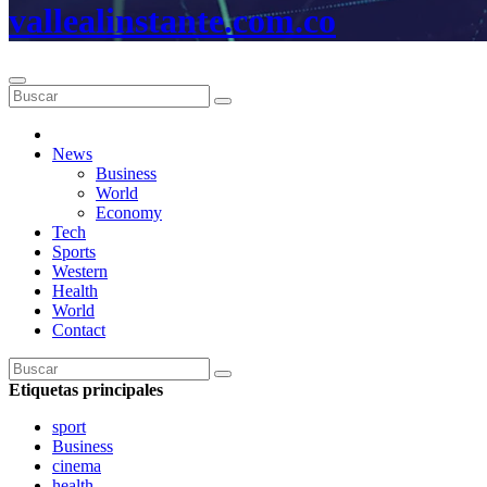
vallealinstante.com.co
News
Business
World
Economy
Tech
Sports
Western
Health
World
Contact
Etiquetas principales
sport
Business
cinema
health