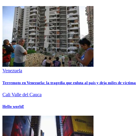
Venezuela
Terremoto en Venezuela: la tragedia que enluta al país y deja miles de víctima
Cali
Valle del Cauca
Hello world!