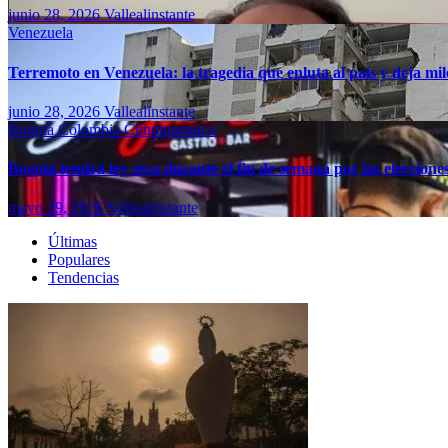
junio 28, 2026
Vallealinstante
Venezuela
Terremoto en Venezuela: la tragedia que enluta al país y deja mil
junio 28, 2026
Vallealinstante
Bogotá
Colombia
Cundinamarca
Bogotá tendrá ley seca durante el fin de semana por las eleccion
mayo 29, 2026
Vallealinstante
Últimas
Populares
Tendencias