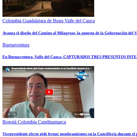
Colombia
Guadalajara de Buga
Valle del Cauca
Avanza el diseño del Camino al Milagroso, la apuesta de la Gobernación del Va
Buenaventura
En Buenaventura, Valle del Cauca, CAPTURADOS TRES PRESUNTOS
Bogotá
Colombia
Cundinamarca
Vicepresidente electo pide frenar nombramientos en la Cancillería durante e