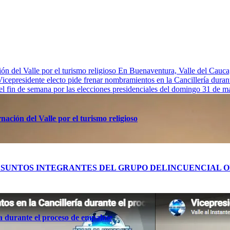
n del Valle por el turismo religioso
En Buenaventura, Valle de
Vicepresidente electo pide frenar nombramientos en la Cancillería dura
 el fin de semana por las elecciones presidenciales del domingo 31 de 
ación del Valle por el turismo religioso
RES PRESUNTOS INTEGRANTES DEL GRUPO DELINCUENCIA
ía durante el proceso de empalme