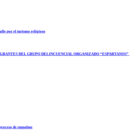
lle por el turismo religioso
 INTEGRANTES DEL GRUPO DELINCUENCIAL ORGANIZADO “ESPARTANOS”
l proceso de empalme