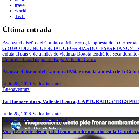
travel
world
Tech
Última entrada
Avanza el diseño del Camino al Milagroso, la apuesta de la Gobernació
GRUPO DELINCUENCIAL ORGANIZADO “ESPARTANOS”
enluta al país y deja miles de víctimas
Bogotá tendrá ley seca durante
Colombia
Guadalajara de Buga
Valle del Cauca
Avanza el diseño del Camino al Milagroso, la apuesta de la Gobern
junio 28, 2026
Vallealinstante
Buenaventura
En Buenaventura, Valle del Cauca, CAPTURADOS T
junio 28, 2026
Vallealinstante
Bogotá
Colombia
Cundinamarca
Vicepresidente electo pide frenar nombramientos en la Canciller