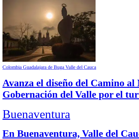
Colombia
Guadalajara de Buga
Valle del Cauca
Avanza el diseño del Camino al 
Gobernación del Valle por el tur
Buenaventura
En Buenaventura, Valle del 