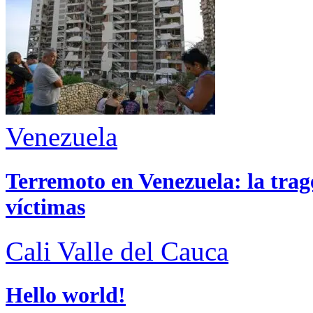
Venezuela
Terremoto en Venezuela: la trage
víctimas
Cali
Valle del Cauca
Hello world!