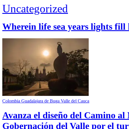
Uncategorized
Wherein life sea years lights fill
Colombia
Guadalajara de Buga
Valle del Cauca
Avanza el diseño del Camino al 
Gobernación del Valle por el tur