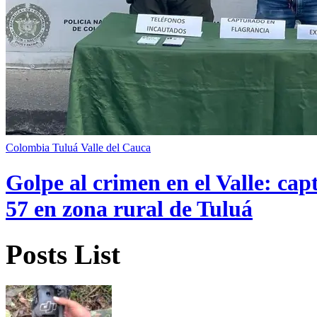
Colombia
Tuluá
Valle del Cauca
Golpe al crimen en el Valle: cap
57 en zona rural de Tuluá
Posts List