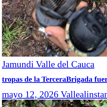
Jamundi
Valle del Cauca
tropas de la TerceraBrigada fue
mayo 12, 2026
Vallealinsta