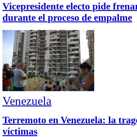
Vicepresidente electo pide fren
durante el proceso de empalme
Venezuela
Terremoto en Venezuela: la trage
víctimas