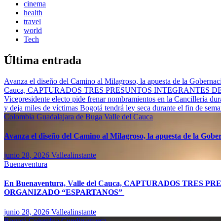
cinema
health
travel
world
Tech
Última entrada
Avanza el diseño del Camino al Milagroso, la apuesta de la Gobernació
Cauca, CAPTURADOS TRES PRESUNTOS INTEGRANTES 
Vicepresidente electo pide frenar nombramientos en la Cancillería du
y deja miles de víctimas
Bogotá tendrá ley seca durante el fin de sem
Colombia
Guadalajara de Buga
Valle del Cauca
Avanza el diseño del Camino al Milagroso, la apuesta de la Gobern
junio 28, 2026
Vallealinstante
Buenaventura
En Buenaventura, Valle del Cauca, CAPTURADOS TR
ORGANIZADO “ESPARTANOS”
junio 28, 2026
Vallealinstante
Bogotá
Colombia
Cundinamarca