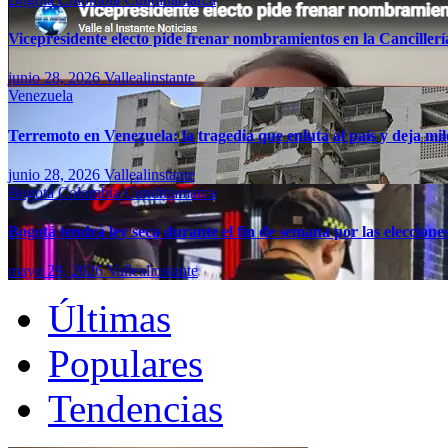
Vicepresidente electo pide frenar nombramientos en la Canciller
junio 28, 2026
Vallealinstante
Venezuela
Terremoto en Venezuela: la tragedia que enluta al país y deja mil
junio 28, 2026
Vallealinstante
Bogotá
Colombia
Cundinamarca
Bogotá tendrá ley seca durante el fin de semana por las eleccion
mayo 29, 2026
Vallealinstante
Últimas
Populares
Tendencias