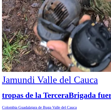
Jamundi
Valle del Cauca
tropas de la TerceraBrigada fue
Colombia
Guadalajara de Buga
Valle del Cauca