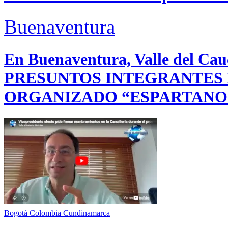
Buenaventura
En Buenaventura, Valle del 
PRESUNTOS INTEGRANTES
ORGANIZADO “ESPARTANO
Bogotá
Colombia
Cundinamarca