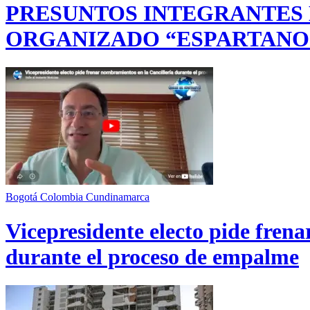
PRESUNTOS INTEGRANTES
ORGANIZADO “ESPARTANO
Bogotá
Colombia
Cundinamarca
Vicepresidente electo pide fren
durante el proceso de empalme