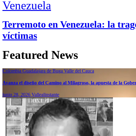
Venezuela
Terremoto en Venezuela: la trage
víctimas
Featured News
Colombia
Guadalajara de Buga
Valle del Cauca
Avanza el diseño del Camino al Milagroso, la apuesta de la Gobern
junio 28, 2026
Vallealinstante