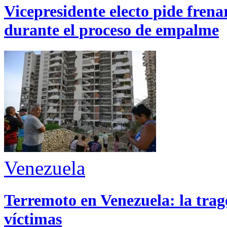
Vicepresidente electo pide fren
durante el proceso de empalme
Venezuela
Terremoto en Venezuela: la trage
víctimas