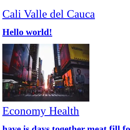
Cali
Valle del Cauca
Hello world!
Economy
Health
have is days together meat fill f