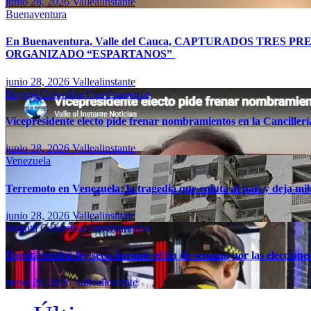
junio 28, 2026
Vallealinstante
Buenaventura
En Buenaventura, Valle del Cauca, CAPTURADOS TR
ORGANIZADO “ESPARTANOS”
junio 28, 2026
Vallealinstante
Bogotá
Colombia
Cundinamarca
Vicepresidente electo pide frenar nombramientos en la Canciller
junio 28, 2026
Vallealinstante
Venezuela
Terremoto en Venezuela: la tragedia que enluta al país y deja mil
junio 28, 2026
Vallealinstante
Bogotá
Colombia
Cundinamarca
Bogotá tendrá ley seca durante el fin de semana por las eleccion
mayo 29, 2026
Vallealinstante