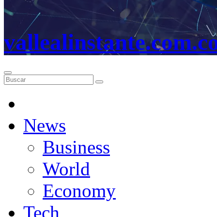
vallealinstante.com.c
News
Business
World
Economy
Tech