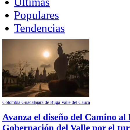
Últimas
Populares
Tendencias
Colombia
Guadalajara de Buga
Valle del Cauca
Avanza el diseño del Camino al 
Gobernación del Valle por el tur