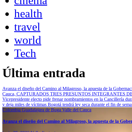
cinema
health
travel
world
Tech
Última entrada
Avanza el diseño del Camino al Milagroso, la apuesta de la Gobernació
Cauca, CAPTURADOS TRES PRESUNTOS INTEGRANTES 
Vicepresidente electo pide frenar nombramientos en la Cancillería du
y deja miles de víctimas
Bogotá tendrá ley seca durante el fin de sem
Colombia
Guadalajara de Buga
Valle del Cauca
Avanza el diseño del Camino al Milagroso, la apuesta de la Gobern