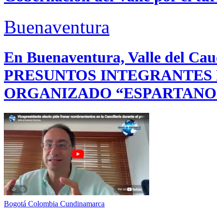
Buenaventura
En Buenaventura, Valle del 
PRESUNTOS INTEGRANTES
ORGANIZADO “ESPARTANO
Bogotá
Colombia
Cundinamarca