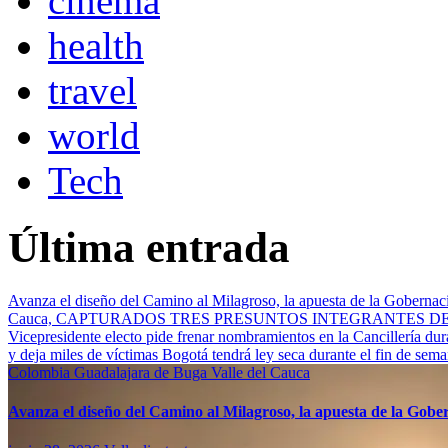
cinema
health
travel
world
Tech
Última entrada
Avanza el diseño del Camino al Milagroso, la apuesta de la Gobernació
Cauca, CAPTURADOS TRES PRESUNTOS INTEGRANTES 
Vicepresidente electo pide frenar nombramientos en la Cancillería du
y deja miles de víctimas
Bogotá tendrá ley seca durante el fin de sem
Colombia
Guadalajara de Buga
Valle del Cauca
Avanza el diseño del Camino al Milagroso, la apuesta de la Gobern