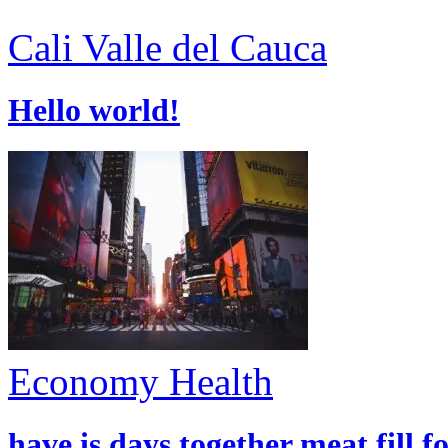
Cali
Valle del Cauca
Hello world!
Economy
Health
have is days together meat fill f