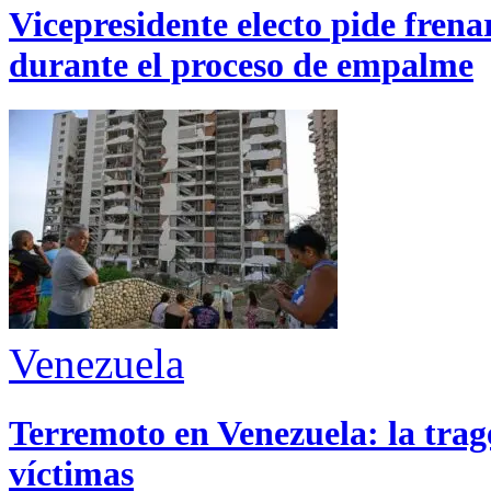
Vicepresidente electo pide fren
durante el proceso de empalme
Venezuela
Terremoto en Venezuela: la trage
víctimas