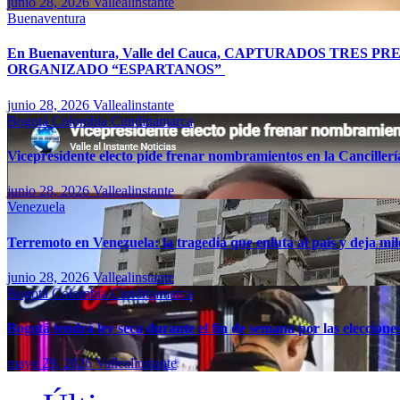
junio 28, 2026
Vallealinstante
Buenaventura
En Buenaventura, Valle del Cauca, CAPTURADOS TR
ORGANIZADO “ESPARTANOS”
junio 28, 2026
Vallealinstante
Bogotá
Colombia
Cundinamarca
Vicepresidente electo pide frenar nombramientos en la Canciller
junio 28, 2026
Vallealinstante
Venezuela
Terremoto en Venezuela: la tragedia que enluta al país y deja mil
junio 28, 2026
Vallealinstante
Bogotá
Colombia
Cundinamarca
Bogotá tendrá ley seca durante el fin de semana por las eleccion
mayo 29, 2026
Vallealinstante