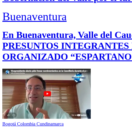
Buenaventura
En Buenaventura, Valle del 
PRESUNTOS INTEGRANTES
ORGANIZADO “ESPARTANO
Bogotá
Colombia
Cundinamarca