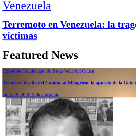
Venezuela
Terremoto en Venezuela: la trage
víctimas
Featured News
Colombia
Guadalajara de Buga
Valle del Cauca
Avanza el diseño del Camino al Milagroso, la apuesta de la Gobern
junio 28, 2026
Vallealinstante