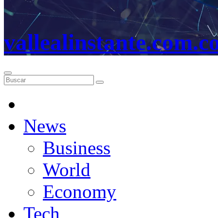
vallealinstante.com.c
News
Business
World
Economy
Tech