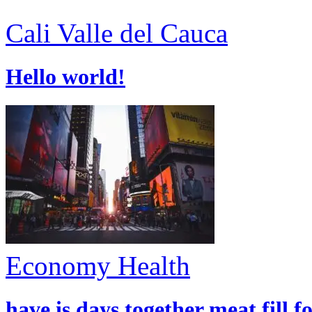
Cali
Valle del Cauca
Hello world!
Economy
Health
have is days together meat fill f