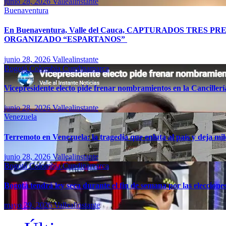
junio 28, 2026
Vallealinstante
Buenaventura
En Buenaventura, Valle del Cauca, CAPTURADOS TR
ORGANIZADO “ESPARTANOS”
junio 28, 2026
Vallealinstante
Bogotá
Colombia
Cundinamarca
Vicepresidente electo pide frenar nombramientos en la Canciller
junio 28, 2026
Vallealinstante
Venezuela
Terremoto en Venezuela: la tragedia que enluta al país y deja mil
junio 28, 2026
Vallealinstante
Bogotá
Colombia
Cundinamarca
Bogotá tendrá ley seca durante el fin de semana por las eleccion
mayo 29, 2026
Vallealinstante