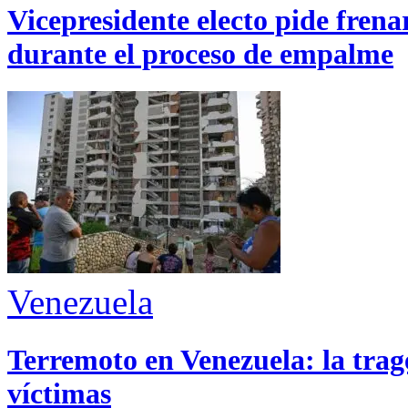
Vicepresidente electo pide fren
durante el proceso de empalme
Venezuela
Terremoto en Venezuela: la trage
víctimas