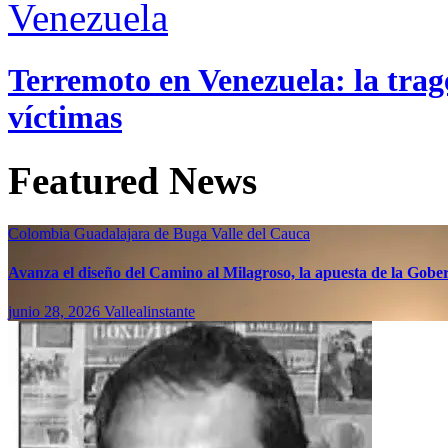
Venezuela
Terremoto en Venezuela: la trage
víctimas
Featured News
Colombia
Guadalajara de Buga
Valle del Cauca
Avanza el diseño del Camino al Milagroso, la apuesta de la Gobern
junio 28, 2026
Vallealinstante