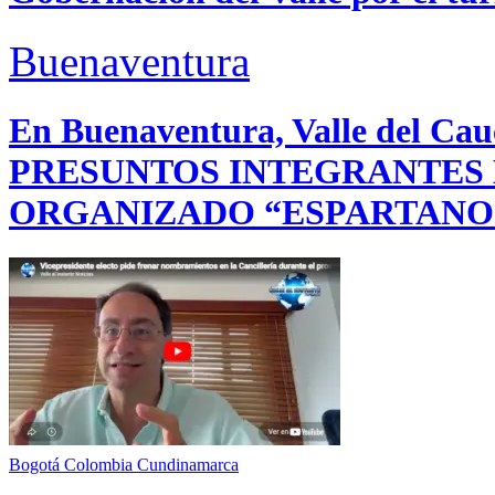
Buenaventura
En Buenaventura, Valle del 
PRESUNTOS INTEGRANTES
ORGANIZADO “ESPARTANO
Bogotá
Colombia
Cundinamarca