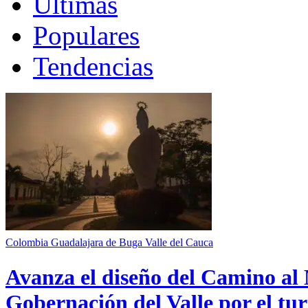
Últimas
Populares
Tendencias
Colombia
Guadalajara de Buga
Valle del Cauca
Avanza el diseño del Camino al 
Gobernación del Valle por el tur