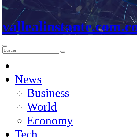
vallealinstante.com.c
News
Business
World
Economy
Tech