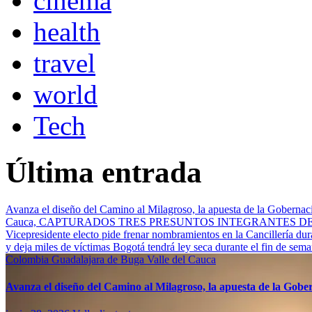
cinema
health
travel
world
Tech
Última entrada
Avanza el diseño del Camino al Milagroso, la apuesta de la Gobernació
Cauca, CAPTURADOS TRES PRESUNTOS INTEGRANTES 
Vicepresidente electo pide frenar nombramientos en la Cancillería du
y deja miles de víctimas
Bogotá tendrá ley seca durante el fin de sem
Colombia
Guadalajara de Buga
Valle del Cauca
Avanza el diseño del Camino al Milagroso, la apuesta de la Gobern