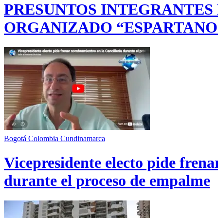
PRESUNTOS INTEGRANTES
ORGANIZADO “ESPARTANO
Bogotá
Colombia
Cundinamarca
Vicepresidente electo pide fren
durante el proceso de empalme