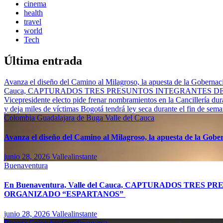
cinema
health
travel
world
Tech
Última entrada
Avanza el diseño del Camino al Milagroso, la apuesta de la Gobernació
Cauca, CAPTURADOS TRES PRESUNTOS INTEGRANTES 
Vicepresidente electo pide frenar nombramientos en la Cancillería du
y deja miles de víctimas
Bogotá tendrá ley seca durante el fin de sem
Colombia
Guadalajara de Buga
Valle del Cauca
Avanza el diseño del Camino al Milagroso, la apuesta de la Gobern
junio 28, 2026
Vallealinstante
Buenaventura
En Buenaventura, Valle del Cauca, CAPTURADOS TR
ORGANIZADO “ESPARTANOS”
junio 28, 2026
Vallealinstante
Bogotá
Colombia
Cundinamarca