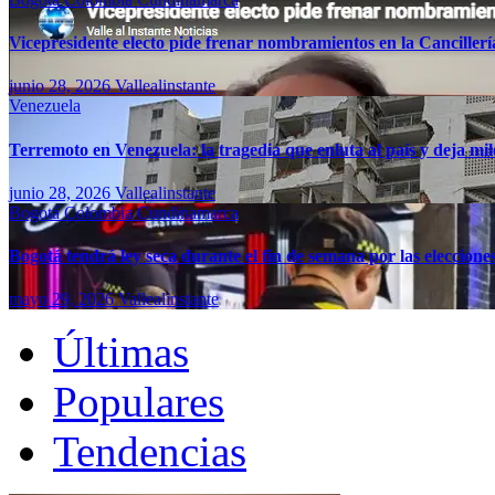
Vicepresidente electo pide frenar nombramientos en la Canciller
junio 28, 2026
Vallealinstante
Venezuela
Terremoto en Venezuela: la tragedia que enluta al país y deja mil
junio 28, 2026
Vallealinstante
Bogotá
Colombia
Cundinamarca
Bogotá tendrá ley seca durante el fin de semana por las eleccion
mayo 29, 2026
Vallealinstante
Últimas
Populares
Tendencias