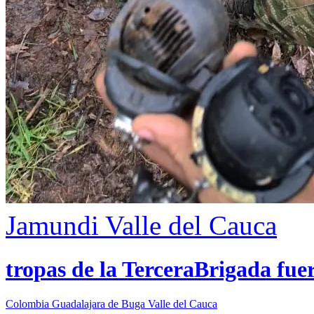
Jamundi
Valle del Cauca
tropas de la TerceraBrigada fue
Colombia
Guadalajara de Buga
Valle del Cauca