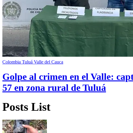
Colombia
Tuluá
Valle del Cauca
Golpe al crimen en el Valle: cap
57 en zona rural de Tuluá
Posts List