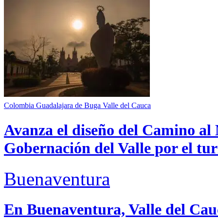
Colombia
Guadalajara de Buga
Valle del Cauca
Avanza el diseño del Camino al 
Gobernación del Valle por el tur
Buenaventura
En Buenaventura, Valle del 