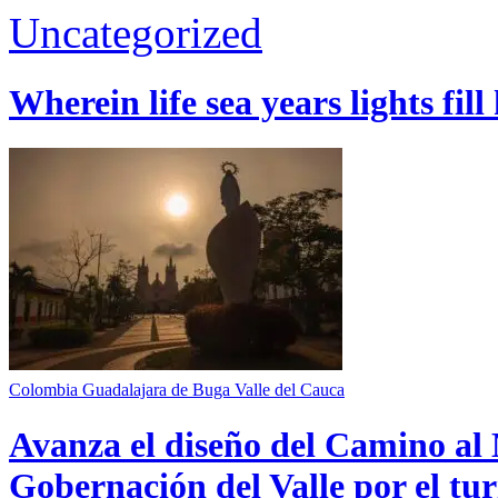
Uncategorized
Wherein life sea years lights fill
Colombia
Guadalajara de Buga
Valle del Cauca
Avanza el diseño del Camino al 
Gobernación del Valle por el tur