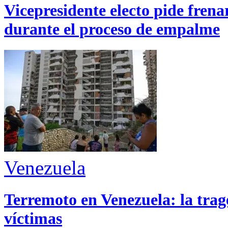
Vicepresidente electo pide fren
durante el proceso de empalme
Venezuela
Terremoto en Venezuela: la trage
víctimas