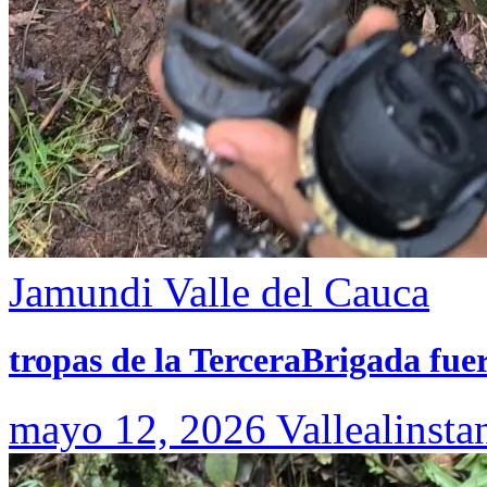
Jamundi
Valle del Cauca
tropas de la TerceraBrigada fue
mayo 12, 2026
Vallealinsta