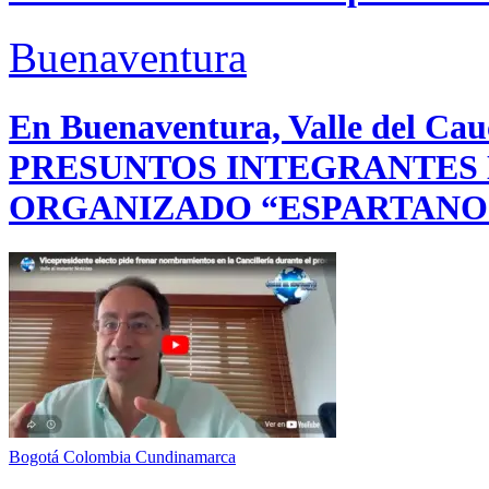
Buenaventura
En Buenaventura, Valle del 
PRESUNTOS INTEGRANTES
ORGANIZADO “ESPARTANO
Bogotá
Colombia
Cundinamarca