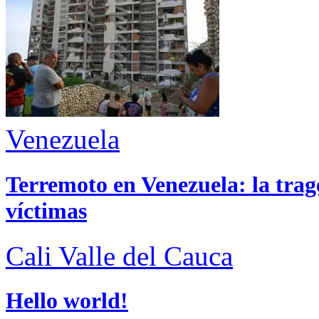
Venezuela
Terremoto en Venezuela: la trage
víctimas
Cali
Valle del Cauca
Hello world!