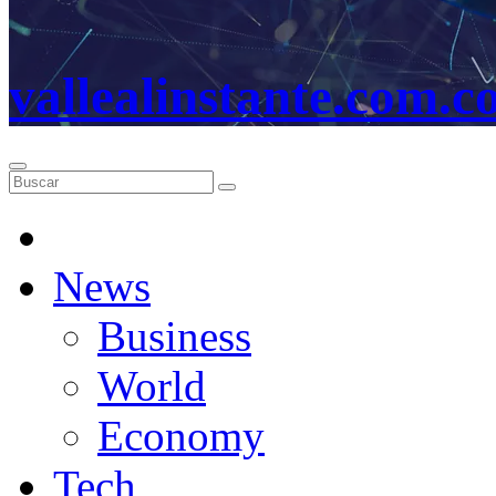
vallealinstante.com.c
News
Business
World
Economy
Tech