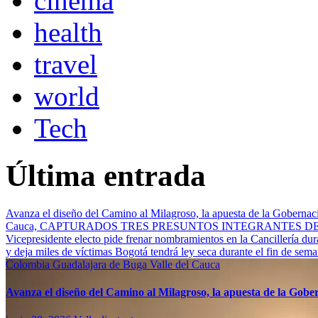
cinema
health
travel
world
Tech
Última entrada
Avanza el diseño del Camino al Milagroso, la apuesta de la Gobernació
Cauca, CAPTURADOS TRES PRESUNTOS INTEGRANTES 
Vicepresidente electo pide frenar nombramientos en la Cancillería du
y deja miles de víctimas
Bogotá tendrá ley seca durante el fin de sem
Colombia
Guadalajara de Buga
Valle del Cauca
Avanza el diseño del Camino al Milagroso, la apuesta de la Gobern