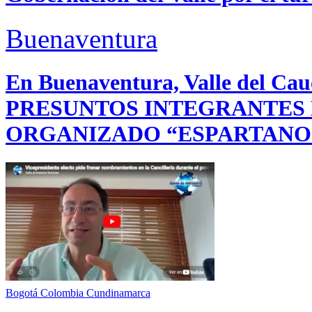
Buenaventura
En Buenaventura, Valle del 
PRESUNTOS INTEGRANTES
ORGANIZADO “ESPARTANO
Bogotá
Colombia
Cundinamarca