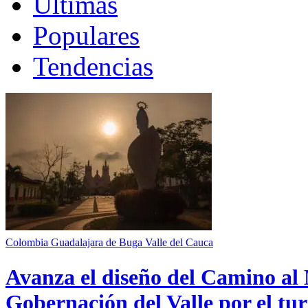
Últimas
Populares
Tendencias
Colombia
Guadalajara de Buga
Valle del Cauca
Avanza el diseño del Camino al 
Gobernación del Valle por el tur