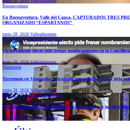
junio 28, 2026
Vallealinstante
Buenaventura
En Buenaventura, Valle del Cauca, CAPTURADOS TR
ORGANIZADO “ESPARTANOS”
junio 28, 2026
Vallealinstante
Bogotá
Colombia
Cundinamarca
Vicepresidente electo pide frenar nombramientos en la Canciller
junio 28, 2026
Vallealinstante
Venezuela
Terremoto en Venezuela: la tragedia que enluta al país y deja mil
junio 28, 2026
Vallealinstante
Bogotá
Colombia
Cundinamarca
Bogotá tendrá ley seca durante el fin de semana por las eleccion
mayo 29, 2026
Vallealinstante