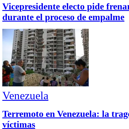
Vicepresidente electo pide fren
durante el proceso de empalme
Venezuela
Terremoto en Venezuela: la trage
víctimas