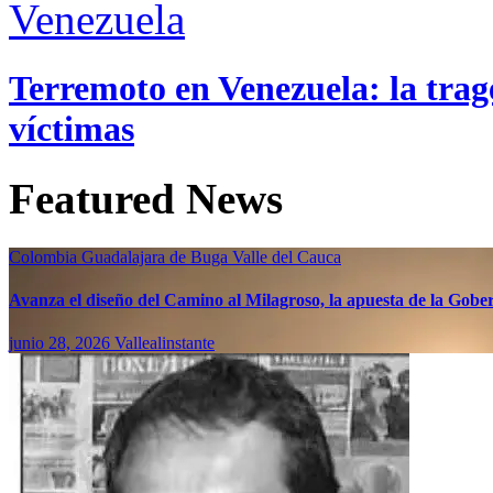
Venezuela
Terremoto en Venezuela: la trage
víctimas
Featured News
Colombia
Guadalajara de Buga
Valle del Cauca
Avanza el diseño del Camino al Milagroso, la apuesta de la Gobern
junio 28, 2026
Vallealinstante