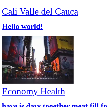
Cali
Valle del Cauca
Hello world!
Economy
Health
have is days together meat fill f